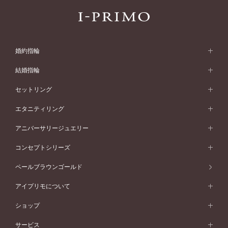
婚約指輪
婚約指輪 (エンゲージリング)
結婚指輪
婚約指輪一覧
結婚指輪 (マリッジリング)
セットリング
素材から選ぶ
結婚指輪一覧
セットリング
エタニティリング
プラチナ
フォルムから選ぶ
素材から選ぶ
セットリング一覧
エタニティリング
アニバーサリージュエリー
イエローゴールド
ストレートライン
プラチナ
セッティングから選ぶ
フォルムから選ぶ
素材から選ぶ
エタニティリング一覧
アニバーサリージュエリー
コンセプトシリーズ
ピンクゴールド
ウェーブライン
イエローゴールド
ソリテール
ストレートライン
スタイルから選ぶ
プラチナ
セッティングから選ぶ
素材から選ぶ
アニバーサリージュエリー一覧
コンセプトシリーズ
ペールブラウンゴールド
ペールブラウンゴールド
V字ライン
ピンクゴールド
ワンサイドメレ
ウェーブライン
シンプル
イエローゴールド
プレーン
価格帯から選ぶ
スタイルから選ぶ
プラチナ
ネックレス
コンビネーション
オリジンビリーフ
ペールブラウンゴールド
ダブルサイドメレ
アイプリモについて
V字ライン
フェミニン
ピンクゴールド
ワンメレ
50万円台～
シンプル
イエローゴールド
婚約指輪ガイド
ベビーリング
価格帯から選ぶ
フラワリー
コンビネーション
ラインメレ
モード
アイプリモについて
ペールブラウンゴールド
セベラルメレ
ショップ
40万円台～
フェミニン
ピンクゴールド
ファッションリング
50万円～
婚約指輪 人気ランキング
結婚指輪 人気ランキング
初空
エレガント
コンビネーション
ラインメレ
30万円台～
®
モード
パーソナルハンド診断
店舗一覧
ペールブラウンゴールド
ブレスレット
サービス
40万円～50万円