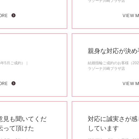
ラゾーナ川崎プラザ店
ORE
VIEW 
親身な対応が決め
6年5月ご成約）
結婚指輪ご成約のお客様（202
ラゾーナ川崎プラザ店
ORE
VIEW 
意見も聞いてくだ
対応に誠実さが感
伝って頂けた
しています