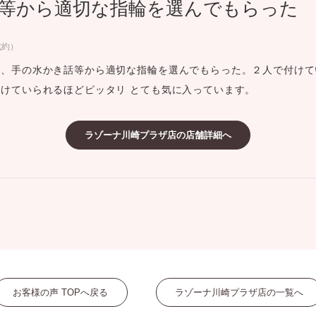
等から適切な指輪を選んでもらった
ミスダイヤモンド&バースストー
イダルアイテム
成約）
い、手の水かき話等から適切な指輪を選んでもらった。２人で付けて
ポーズサポート
けていられるほどピッタリ とても気に入っています。
ップ
ラゾーナ川崎プラザ店の店舗詳細へ
一覧
店予約について
お客様の声 TOPへ戻る
ラゾーナ川崎プラザ店の一覧へ