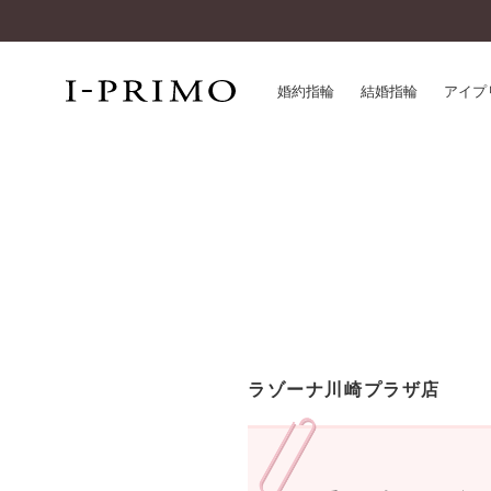
婚約指輪
結婚指輪
アイプ
婚約指輪一覧
アイ
結婚指輪一覧
パー
セットリング一覧
デザ
エタニティリング一覧
品質
アニバーサリージュエリー一覧
一生
近く
コレクション
ラゾーナ川崎プラザ店
®
パーフェクトプロポーズリング
サー
ダイヤモンドプロポーズ
アフ
婚約ネックレス
ご購
ダイヤモンドシェイプコレクション