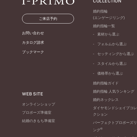
COLLECTION
婚約指輪
(エンゲージリング)
ご来店予約
婚約指輪一覧
お問い合わせ
素材から選ぶ
プラチナ
カタログ請求
フォルムから選ぶ
イエローゴールド
ブックマーク
ストレートライン
セッティングから選ぶ
ピンクゴールド
ウェーブライン
ソリテール
ペールブラウンゴール
スタイルから選ぶ
V字ライン
ワンサイドメレ
コンビネーション
シンプル
価格帯から選ぶ
ダブルサイドメレ
フェミニン
50万円台～
ラインメレ
婚約指輪ガイド
モード
40万円台～
婚約指輪 人気ランキング
エレガント
WEB SITE
30万円台～
婚約ネックレス
ゴージャス
20万円台～
オンラインショップ
ダイヤモンドシェイプコレ
10万円台～
プロポーズ準備室
クション
結婚のきもち準備室
パーフェクトプロポーズリ
®
ング