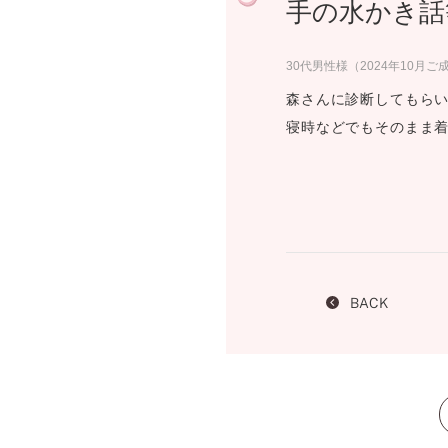
手の水かき話
プロ
ペールブラウンゴールド
ン
ブラ
30代男性様（2024年10月ご
コンセプトシリーズ
森さんに診断してもら
プロ
オリジンビリーフ
寝時などでもそのまま着
フラワリー
初空
ショ
エトワル
店舗
スワハ
ご来
プレミオン
BACK