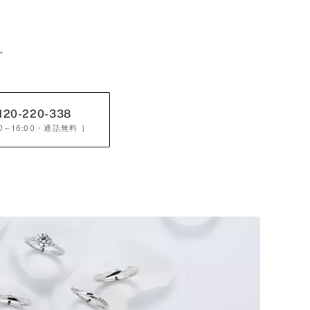
。
120-220-338
0～16:00
・通話無料 ］