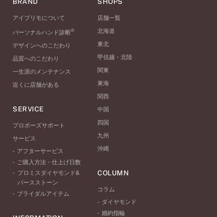
BRAND
SHOPS
アイプリモについて
店舗一覧
®
北海道
パーソナルハンド診断
東北
デザインへのこだわり
甲信越・北陸
品質へのこだわり
関東
一生涯のメンテナンス
東海
近くに店舗がある
関西
SERVICE
中国
四国
プロポーズサポート
九州
サービス
沖縄
アフターサービス
ご購入方法・仕上げ日数
COLUMN
プロミスダイヤモンド&
バースストーン
コラム
ブライダルアイテム
ダイヤモンド
婚約指輪