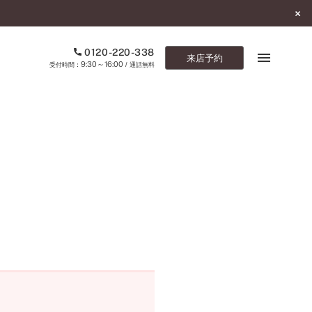
0120-220-338
来店予約
9:30～16:00
受付時間：
/ 通話無料
ブックマーク
ONLINE SHOP
ご来店予約
予約専用ダイヤル
0120-220-338
9:30～16:00
（受付時間：
・通話無料）
カタログ請求
お問い合わせ