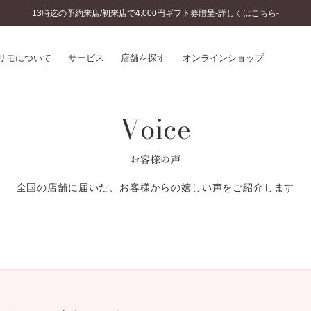
13時迄の予約来店/初来店で4,000円ギフト券贈呈-詳しくはこちら-
リモについて
サービス
店舗を探す
オンラインショップ
Voice
プリモについて
婚約指輪とは
結婚指輪とは
®
ソナルハンド診断
セットリングとは
お客様の声
インへのこだわり
エタニティリングとは
へのこだわり
全国の店舗に届いた、お客様からの嬉しい声をご紹介します
涯のメンテナンス
ニュース一覧
に店舗がある
お客様の声
SWEET STORIES
ビス
ショップブログ
ターサービス
コラム
入方法・仕上げ日数
よくあるご質問