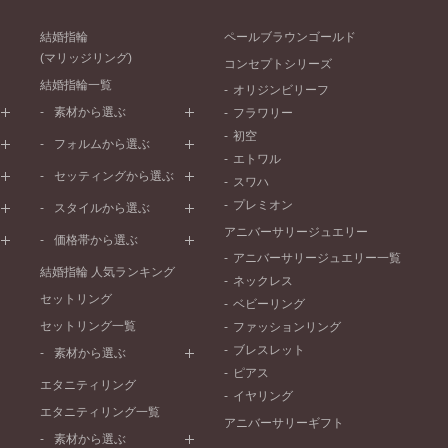
結婚指輪
ペールブラウンゴールド
(マリッジリング)
コンセプトシリーズ
結婚指輪一覧
オリジンビリーフ
素材から選ぶ
フラワリー
初空
プラチナ
フォルムから選ぶ
エトワル
イエローゴールド
ストレートライン
セッティングから選ぶ
スワハ
ピンクゴールド
ウェーブライン
プレーン
プレミオン
ド
ペールブラウンゴールド
スタイルから選ぶ
V字ライン
ワンメレ
コンビネーション
アニバーサリージュエリー
シンプル
価格帯から選ぶ
セベラルメレ
フェミニン
アニバーサリージュエリー一覧
50万円～
ラインメレ
結婚指輪 人気ランキング
モード
ネックレス
40万円～50万円
セットリング
エレガント
ベビーリング
30万円～40万円
セットリング一覧
ゴージャス
ファッションリング
20万円～30万円
ブレスレット
素材から選ぶ
10万円～20万円
ピアス
プラチナ
エタニティリング
イヤリング
イエローゴールド
エタニティリング一覧
アニバーサリーギフト
ピンクゴールド
素材から選ぶ