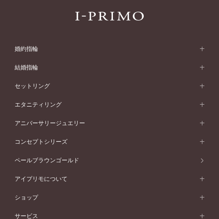
婚約指輪
婚約指輪 (エンゲージリング)
結婚指輪
婚約指輪一覧
結婚指輪 (マリッジリング)
セットリング
素材から選ぶ
結婚指輪一覧
セットリング
エタニティリング
プラチナ
フォルムから選ぶ
素材から選ぶ
セットリング一覧
エタニティリング
アニバーサリージュエリー
イエローゴールド
ストレートライン
プラチナ
セッティングから選ぶ
フォルムから選ぶ
素材から選ぶ
エタニティリング一覧
アニバーサリージュエリー
コンセプトシリーズ
ピンクゴールド
ウェーブライン
イエローゴールド
ソリテール
ストレートライン
スタイルから選ぶ
プラチナ
セッティングから選ぶ
素材から選ぶ
アニバーサリージュエリー一覧
コンセプトシリーズ
ペールブラウンゴールド
ペールブラウンゴールド
V字ライン
ピンクゴールド
ワンサイドメレ
ウェーブライン
シンプル
イエローゴールド
プレーン
価格帯から選ぶ
スタイルから選ぶ
プラチナ
ネックレス
コンビネーション
オリジンビリーフ
ペールブラウンゴールド
ダブルサイドメレ
アイプリモについて
V字ライン
フェミニン
ピンクゴールド
ワンメレ
50万円台～
シンプル
イエローゴールド
婚約指輪ガイド
ベビーリング
価格帯から選ぶ
フラワリー
コンビネーション
ラインメレ
モード
アイプリモについて
ペールブラウンゴールド
セベラルメレ
ショップ
40万円台～
フェミニン
ピンクゴールド
ファッションリング
50万円～
婚約指輪 人気ランキング
結婚指輪 人気ランキング
初空
エレガント
コンビネーション
ラインメレ
30万円台～
®
モード
パーソナルハンド診断
店舗一覧
ペールブラウンゴールド
ブレスレット
サービス
40万円～50万円