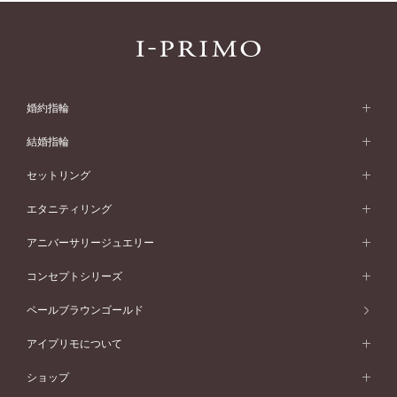
婚約指輪
婚約指輪 (エンゲージリング)
結婚指輪
婚約指輪一覧
結婚指輪 (マリッジリング)
セットリング
素材から選ぶ
結婚指輪一覧
セットリング
エタニティリング
プラチナ
フォルムから選ぶ
素材から選ぶ
セットリング一覧
エタニティリング
アニバーサリージュエリー
イエローゴールド
ストレートライン
プラチナ
セッティングから選ぶ
フォルムから選ぶ
素材から選ぶ
エタニティリング一覧
アニバーサリージュエリー
コンセプトシリーズ
ピンクゴールド
ウェーブライン
イエローゴールド
ソリテール
ストレートライン
スタイルから選ぶ
プラチナ
セッティングから選ぶ
素材から選ぶ
アニバーサリージュエリー一覧
コンセプトシリーズ
ペールブラウンゴールド
ペールブラウンゴールド
V字ライン
ピンクゴールド
ワンサイドメレ
ウェーブライン
シンプル
イエローゴールド
プレーン
価格帯から選ぶ
スタイルから選ぶ
プラチナ
ネックレス
コンビネーション
オリジンビリーフ
ペールブラウンゴールド
ダブルサイドメレ
アイプリモについて
V字ライン
フェミニン
ピンクゴールド
ワンメレ
50万円台～
シンプル
イエローゴールド
婚約指輪ガイド
ベビーリング
価格帯から選ぶ
フラワリー
コンビネーション
ラインメレ
モード
アイプリモについて
ペールブラウンゴールド
セベラルメレ
ショップ
40万円台～
フェミニン
ピンクゴールド
ファッションリング
50万円～
婚約指輪 人気ランキング
結婚指輪 人気ランキング
初空