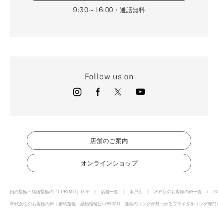
9:30～16:00
・通話無料
Follow us on
店舗のご案内
オンラインショップ
婚約指輪・結婚指輪の「I-PRIMO」TOP
店舗一覧
水戸店
水戸店のお客様の声一覧
2
20代女性のお客様の声｜婚約指輪・結婚指輪はI-PRIMO 運命のリングが見つかるブライダルリング専門店