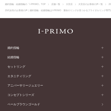
婚約指輪・結婚指輪の「I-PRIMO」TOP
店舗一覧
大宮店
大宮店のお客様の声一覧
2
20代女性のお客様の声｜婚約指輪・結婚指輪はI-PRIMO 運命のリングが見つかるブライダルリング専門店
婚約指輪
婚約指輪 (エンゲージリング)
結婚指輪
婚約指輪一覧
結婚指輪 (マリッジリング)
セットリング
素材から選ぶ
結婚指輪一覧
セットリング
エタニティリング
プラチナ
フォルムから選ぶ
素材から選ぶ
セットリング一覧
エタニティリング
アニバーサリージュエリー
イエローゴールド
ストレートライン
プラチナ
セッティングから選ぶ
フォルムから選ぶ
素材から選ぶ
エタニティリング一覧
アニバーサリージュエリー
コンセプトシリーズ
ピンクゴールド
ウェーブライン
イエローゴールド
ソリテール
ストレートライン
スタイルから選ぶ
プラチナ
セッティングから選ぶ
素材から選ぶ
アニバーサリージュエリー一覧
コンセプトシリーズ
ペールブラウンゴールド
ペールブラウンゴールド
V字ライン
ピンクゴールド
ワンサイドメレ
ウェーブライン
シンプル
イエローゴールド
プレーン
価格帯から選ぶ
スタイルから選ぶ
プラチナ
ネックレス
コンビネーション