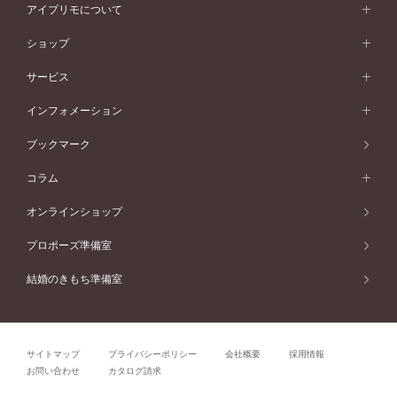
オリジンビリーフ
ペールブラウンゴールド
ダブルサイドメレ
アイプリモについて
V字ライン
フェミニン
ピンクゴールド
ワンメレ
50万円台～
シンプル
イエローゴールド
婚約指輪ガイド
ベビーリング
価格帯から選ぶ
フラワリー
コンビネーション
ラインメレ
モード
アイプリモについて
ペールブラウンゴールド
セベラルメレ
ショップ
40万円台～
フェミニン
ピンクゴールド
ファッションリング
50万円～
婚約指輪 人気ランキング
結婚指輪 人気ランキング
初空
エレガント
コンビネーション
ラインメレ
30万円台～
®
モード
パーソナルハンド診断
店舗一覧
ペールブラウンゴールド
ブレスレット
サービス
40万円～50万円
婚約ネックレス
エトワル
ゴージャス
20万円台～
エレガント
ピアス
30万円～40万円
デザインへのこだわり
プロポーズサポート
スワハ
北海道
インフォメーション
ダイヤモンドシェイプコレクション
10万円台～
ゴージャス
イヤリング
20万円～30万円
品質へのこだわり
プレミオン
サービス
ご来店予約について
札幌店
ブックマーク
®
パーフェクトプロポーズリング
アニバーサリーギフト
10万円～20万円
一生涯のメンテナンス
函館店
アフターサービス
ニュース一覧
コラム
ダイヤモンドプロポーズ
取扱店)エヴァンスブライダル 旭川本店
近くに店舗がある
ご購入方法・仕上げ日数
お客様の声
コラム
オンラインショップ
プロミスダイヤモンド&バースストーン
東北
SWEET STORIES
ダイヤモンド
プロポーズ準備室
婚約指輪
ブライダルアイテム
仙台店
ショップブログ
結婚のきもち準備室
結婚指輪
青森店
公式アンバサダー
リング
弘前パークホテル店
よくあるご質問
プロポーズ
秋田店
サイトマップ
プライバシーポリシー
会社概要
採用情報
結婚関連
盛岡大通店
お問い合わせ
カタログ請求
山形店