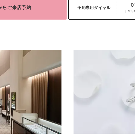
0
bからご来店予約
予約専用ダイヤル
［
9:3