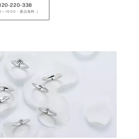
120-220-338
0～16:00
・通話無料 ］