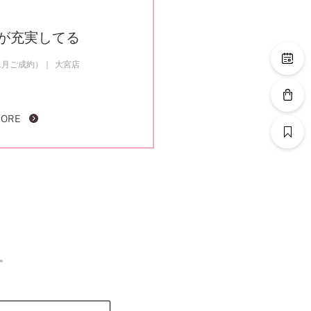
が充実してる
1月ご成約）
大宮店
MORE
。