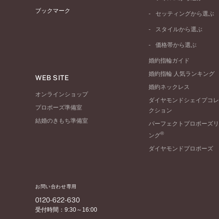
イエローゴールド
ブックマーク
ストレートライン
セッティングから選ぶ
ピンクゴールド
ウェーブライン
ソリテール
ペールブラウンゴール
スタイルから選ぶ
V字ライン
ワンサイドメレ
コンビネーション
シンプル
価格帯から選ぶ
ダブルサイドメレ
フェミニン
50万円台～
ラインメレ
婚約指輪ガイド
モード
40万円台～
婚約指輪 人気ランキング
エレガント
WEB SITE
30万円台～
婚約ネックレス
ゴージャス
20万円台～
オンラインショップ
ダイヤモンドシェイプコレ
10万円台～
プロポーズ準備室
クション
結婚のきもち準備室
パーフェクトプロポーズリ
®
ング
ダイヤモンドプロポーズ
お問い合わせ専用
0120-622-630
受付時間：9:30～16:00