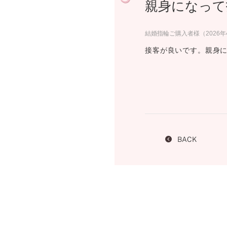
親身になって
プロ
ペールブラウンゴールド
ン
ブラ
結婚指輪ご購入者様（2026
コンセプトシリーズ
接客が良いです。親身
プロ
オリジンビリーフ
フラワリー
初空
ショ
エトワル
店舗
スワハ
ご来
プレミオン
BACK