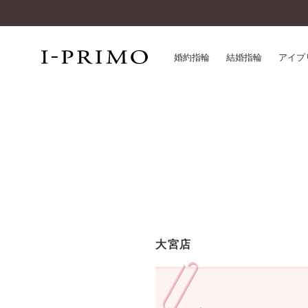
婚約指輪
結婚指輪
アイプ
婚約指輪一覧
アイ
結婚指輪一覧
パー
セットリング一覧
デザ
エタニティリング一覧
品質
アニバーサリージュエリー一覧
一生
近く
コレクション
大宮店
®
パーフェクトプロポーズリング
サー
ダイヤモンドプロポーズ
アフ
婚約ネックレス
ご購
ダイヤモンドシェイプコレクション