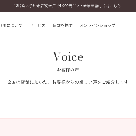
13時迄の予約来店/初来店で4,000円ギフト券贈呈-詳しくはこちら-
リモについて
サービス
店舗を探す
オンラインショップ
Voice
プリモについて
婚約指輪とは
結婚指輪とは
®
ソナルハンド診断
セットリングとは
お客様の声
インへのこだわり
エタニティリングとは
へのこだわり
全国の店舗に届いた、お客様からの嬉しい声をご紹介します
涯のメンテナンス
ニュース一覧
に店舗がある
お客様の声
SWEET STORIES
ビス
ショップブログ
ターサービス
コラム
入方法・仕上げ日数
よくあるご質問