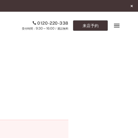
0120-220-338
来店予約
9:30～16:00
受付時間：
/ 通話無料
ブックマーク
ONLINE SHOP
ご来店予約
予約専用ダイヤル
0120-220-338
9:30～16:00
（受付時間：
・通話無料）
カタログ請求
お問い合わせ