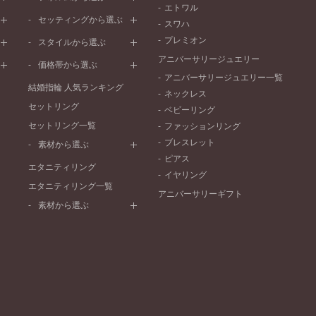
エトワル
イエローゴールド
ストレートライン
セッティングから選ぶ
スワハ
ピンクゴールド
ウェーブライン
プレーン
プレミオン
ド
ペールブラウンゴールド
スタイルから選ぶ
V字ライン
ワンメレ
コンビネーション
アニバーサリージュエリー
シンプル
価格帯から選ぶ
セベラルメレ
フェミニン
アニバーサリージュエリー一覧
50万円～
ラインメレ
結婚指輪 人気ランキング
モード
ネックレス
40万円～50万円
セットリング
エレガント
ベビーリング
30万円～40万円
セットリング一覧
ゴージャス
ファッションリング
20万円～30万円
ブレスレット
素材から選ぶ
10万円～20万円
ピアス
プラチナ
エタニティリング
イヤリング
イエローゴールド
エタニティリング一覧
アニバーサリーギフト
ピンクゴールド
素材から選ぶ
ペールブラウンゴールド
プラチナ
コンビネーション
イエローゴールド
ピンクゴールド
ペールブラウンゴールド