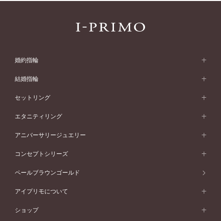
婚約指輪
婚約指輪 (エンゲージリング)
結婚指輪
婚約指輪一覧
結婚指輪 (マリッジリング)
セットリング
素材から選ぶ
結婚指輪一覧
セットリング
エタニティリング
プラチナ
フォルムから選ぶ
素材から選ぶ
セットリング一覧
エタニティリング
アニバーサリージュエリー
イエローゴールド
ストレートライン
プラチナ
セッティングから選ぶ
フォルムから選ぶ
素材から選ぶ
エタニティリング一覧
アニバーサリージュエリー
コンセプトシリーズ
ピンクゴールド
ウェーブライン
イエローゴールド
ソリテール
ストレートライン
スタイルから選ぶ
プラチナ
セッティングから選ぶ
素材から選ぶ
アニバーサリージュエリー一覧
コンセプトシリーズ
ペールブラウンゴールド
ペールブラウンゴールド
V字ライン
ピンクゴールド
ワンサイドメレ
ウェーブライン
シンプル
イエローゴールド
プレーン
価格帯から選ぶ
スタイルから選ぶ
プラチナ
ネックレス
コンビネーション
オリジンビリーフ
ペールブラウンゴールド
ダブルサイドメレ
アイプリモについて
V字ライン
フェミニン
ピンクゴールド
ワンメレ
50万円台～
シンプル
イエローゴールド
婚約指輪ガイド
ベビーリング
価格帯から選ぶ
フラワリー
コンビネーション
ラインメレ
モード
アイプリモについて
ペールブラウンゴールド
セベラルメレ
ショップ
40万円台～
フェミニン
ピンクゴールド
ファッションリング
50万円～
婚約指輪 人気ランキング
結婚指輪 人気ランキング
初空