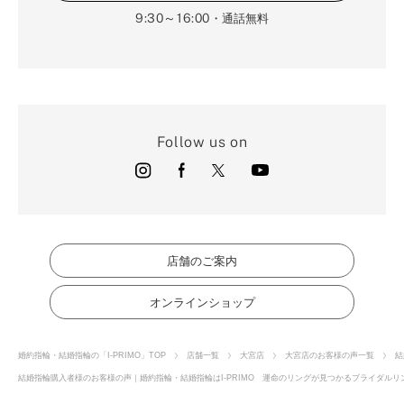
9:30～16:00
・通話無料
Follow us on
店舗のご案内
オンラインショップ
婚約指輪・結婚指輪の「I-PRIMO」TOP
店舗一覧
大宮店
大宮店のお客様の声一覧
結
結婚指輪購入者様のお客様の声｜婚約指輪・結婚指輪はI-PRIMO 運命のリングが見つかるブライダルリン