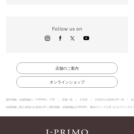
Follow us on
店舗のご案内
オンラインショップ
婚約指輪・結婚指輪の「I-PRIMO」TOP
店舗一覧
大宮店
大宮店のお客様の声一覧
結
結婚指輪ご購入者様のお客様の声｜婚約指輪・結婚指輪はI-PRIMO 運命のリングが見つかるブライダルリ