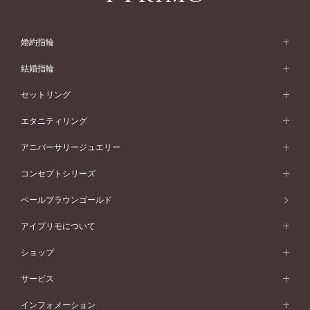
婚約指輪
婚約指輪 (エンゲージリング)
結婚指輪
婚約指輪一覧
結婚指輪 (マリッジリング)
セットリング
素材から選ぶ
結婚指輪一覧
セットリング
エタニティリング
プラチナ
フォルムから選ぶ
素材から選ぶ
セットリング一覧
エタニティリング
アニバーサリージュエリー
イエローゴールド
ストレートライン
プラチナ
セッティングから選ぶ
フォルムから選ぶ
素材から選ぶ
エタニティリング一覧
アニバーサリージュエリー
コンセプトシリーズ
ピンクゴールド
ウェーブライン
イエローゴールド
ソリテール
ストレートライン
スタイルから選ぶ
プラチナ
セッティングから選ぶ
素材から選ぶ
アニバーサリージュエリー一覧
コンセプトシリーズ
ペールブラウンゴールド
ペールブラウンゴールド
V字ライン
ピンクゴールド
ワンサイドメレ
ウェーブライン
シンプル
イエローゴールド
プレーン
価格帯から選ぶ
スタイルから選ぶ
プラチナ
ネックレス
コンビネーション
オリジンビリーフ
ペールブラウンゴールド
ダブルサイドメレ
アイプリモについて
V字ライン
フェミニン
ピンクゴールド
ワンメレ
50万円台～
シンプル
イエローゴールド
婚約指輪ガイド
ベビーリング
価格帯から選ぶ
フラワリー
コンビネーション
ラインメレ
モード
アイプリモについて
ペールブラウンゴールド
セベラルメレ
ショップ
40万円台～
フェミニン
ピンクゴールド
ファッションリング
50万円～
婚約指輪 人気ランキング
結婚指輪 人気ランキング
初空
エレガント
コンビネーション
ラインメレ
30万円台～
®
モード
パーソナルハンド診断
店舗一覧
ペールブラウンゴールド
ブレスレット
サービス
40万円～50万円
婚約ネックレス
エトワル
ゴージャス
20万円台～
エレガント
ピアス
30万円～40万円
デザインへのこだわり
プロポーズサポート
スワハ
北海道
インフォメーション
ダイヤモンドシェイプコレクション