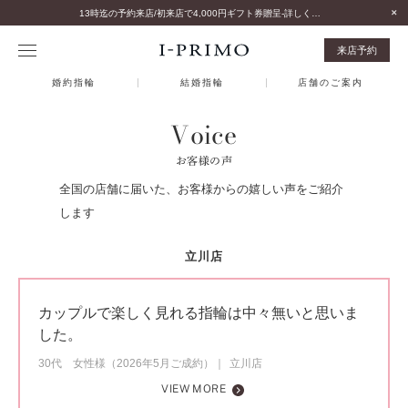
13時迄の予約来店/初来店で4,000円ギフト券贈呈-詳しくはこちら-
来店予約
婚約指輪
結婚指輪
店舗のご案内
Voice
お客様の声
全国の店舗に届いた、お客様からの嬉しい声をご紹介
します
立川店
カップルで楽しく見れる指輪は中々無いと思いま
した。
30代 女性様（2026年5月ご成約）
立川店
VIEW MORE