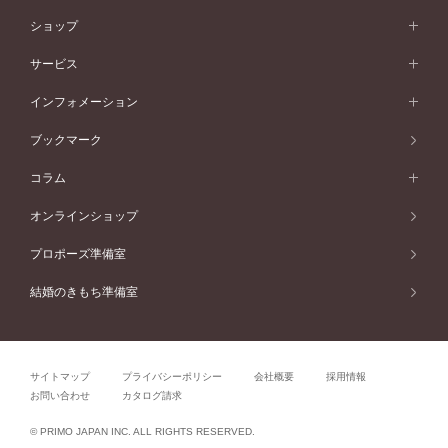
婚約指輪ガイド
ベビーリング
価格帯から選ぶ
フラワリー
コンビネーション
ラインメレ
モード
アイプリモについて
ペールブラウンゴールド
セベラルメレ
ショップ
40万円台～
フェミニン
ピンクゴールド
ファッションリング
50万円～
婚約指輪 人気ランキング
結婚指輪 人気ランキング
初空
エレガント
コンビネーション
ラインメレ
30万円台～
®
モード
パーソナルハンド診断
店舗一覧
ペールブラウンゴールド
ブレスレット
サービス
40万円～50万円
婚約ネックレス
エトワル
ゴージャス
20万円台～
エレガント
ピアス
30万円～40万円
デザインへのこだわり
プロポーズサポート
スワハ
北海道
インフォメーション
ダイヤモンドシェイプコレクション
10万円台～
ゴージャス
イヤリング
20万円～30万円
品質へのこだわり
プレミオン
サービス
ご来店予約について
札幌店
ブックマーク
®
パーフェクトプロポーズリング
アニバーサリーギフト
10万円～20万円
一生涯のメンテナンス
函館店
アフターサービス
ニュース一覧
コラム
ダイヤモンドプロポーズ
取扱店)エヴァンスブライダル 旭川本店
近くに店舗がある
ご購入方法・仕上げ日数
お客様の声
コラム
オンラインショップ
プロミスダイヤモンド&バースストーン
東北
SWEET STORIES
ダイヤモンド
プロポーズ準備室
婚約指輪
ブライダルアイテム
仙台店
ショップブログ
結婚のきもち準備室
結婚指輪
青森店
公式アンバサダー
リング
弘前パークホテル店
よくあるご質問
プロポーズ
秋田店
サイトマップ
プライバシーポリシー
会社概要
採用情報
結婚関連
盛岡大通店
お問い合わせ
カタログ請求
山形店
関連コラム
© PRIMO JAPAN INC. ALL RIGHTS RESERVED.