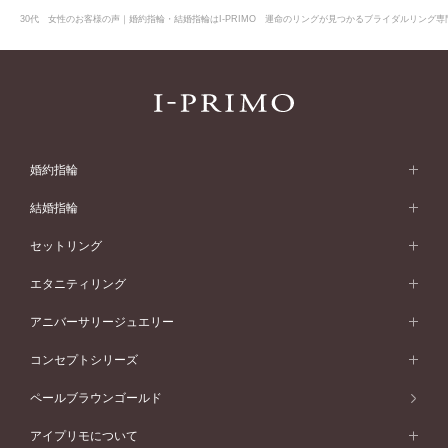
30代 女性のお客様の声｜婚約指輪・結婚指輪はI-PRIMO 運命のリングが見つかるブライダルリング専門
婚約指輪
婚約指輪 (エンゲージリング)
結婚指輪
婚約指輪一覧
結婚指輪 (マリッジリング)
セットリング
素材から選ぶ
結婚指輪一覧
セットリング
エタニティリング
プラチナ
フォルムから選ぶ
素材から選ぶ
セットリング一覧
エタニティリング
アニバーサリージュエリー
イエローゴールド
ストレートライン
プラチナ
セッティングから選ぶ
フォルムから選ぶ
素材から選ぶ
エタニティリング一覧
アニバーサリージュエリー
コンセプトシリーズ
ピンクゴールド
ウェーブライン
イエローゴールド
ソリテール
ストレートライン
スタイルから選ぶ
プラチナ
セッティングから選ぶ
素材から選ぶ
アニバーサリージュエリー一覧
コンセプトシリーズ
ペールブラウンゴールド
ペールブラウンゴールド
V字ライン
ピンクゴールド
ワンサイドメレ
ウェーブライン
シンプル
イエローゴールド
プレーン
価格帯から選ぶ
スタイルから選ぶ
プラチナ
ネックレス
コンビネーション
オリジンビリーフ
ペールブラウンゴールド
ダブルサイドメレ
アイプリモについて
V字ライン
フェミニン
ピンクゴールド
ワンメレ
50万円台～
シンプル
イエローゴールド