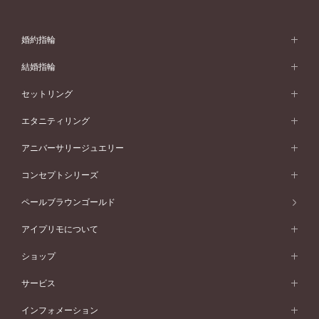
婚約指輪
婚約指輪 (エンゲージリング)
結婚指輪
婚約指輪一覧
結婚指輪 (マリッジリング)
セットリング
素材から選ぶ
結婚指輪一覧
セットリング
エタニティリング
プラチナ
フォルムから選ぶ
素材から選ぶ
セットリング一覧
エタニティリング
アニバーサリージュエリー
イエローゴールド
ストレートライン
プラチナ
セッティングから選ぶ
フォルムから選ぶ
素材から選ぶ
エタニティリング一覧
アニバーサリージュエリー
コンセプトシリーズ
ピンクゴールド
ウェーブライン
イエローゴールド
ソリテール
ストレートライン
スタイルから選ぶ
プラチナ
セッティングから選ぶ
素材から選ぶ
アニバーサリージュエリー一覧
コンセプトシリーズ
ペールブラウンゴールド
ペールブラウンゴールド
V字ライン
ピンクゴールド
ワンサイドメレ
ウェーブライン
シンプル
イエローゴールド
プレーン
価格帯から選ぶ
スタイルから選ぶ
プラチナ
ネックレス
コンビネーション
オリジンビリーフ
ペールブラウンゴールド
ダブルサイドメレ
アイプリモについて
V字ライン
フェミニン
ピンクゴールド
ワンメレ
50万円台～
シンプル
イエローゴールド
婚約指輪ガイド
ベビーリング
価格帯から選ぶ
フラワリー
コンビネーション
ラインメレ
モード
アイプリモについて
ペールブラウンゴールド
セベラルメレ
ショップ
40万円台～
フェミニン
ピンクゴールド
ファッションリング
50万円～
婚約指輪 人気ランキング
結婚指輪 人気ランキング
初空
エレガント
コンビネーション
ラインメレ
30万円台～
®
モード
パーソナルハンド診断
店舗一覧
ペールブラウンゴールド
ブレスレット
サービス
40万円～50万円
婚約ネックレス
エトワル
ゴージャス
20万円台～
エレガント
ピアス
30万円～40万円
デザインへのこだわり
プロポーズサポート
スワハ
北海道
インフォメーション
ダイヤモンドシェイプコレクション