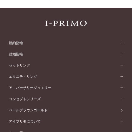
婚約指輪
婚約指輪 (エンゲージリング)
結婚指輪
婚約指輪一覧
結婚指輪 (マリッジリング)
セットリング
素材から選ぶ
結婚指輪一覧
セットリング
エタニティリング
プラチナ
フォルムから選ぶ
素材から選ぶ
セットリング一覧
エタニティリング
アニバーサリージュエリー
イエローゴールド
ストレートライン
プラチナ
セッティングから選ぶ
フォルムから選ぶ
素材から選ぶ
エタニティリング一覧
アニバーサリージュエリー
コンセプトシリーズ
ピンクゴールド
ウェーブライン
イエローゴールド
ソリテール
ストレートライン
スタイルから選ぶ
プラチナ
セッティングから選ぶ
素材から選ぶ
アニバーサリージュエリー一覧
コンセプトシリーズ
ペールブラウンゴールド
ペールブラウンゴールド
V字ライン
ピンクゴールド
ワンサイドメレ
ウェーブライン
シンプル
イエローゴールド
プレーン
価格帯から選ぶ
スタイルから選ぶ
プラチナ
ネックレス
コンビネーション
オリジンビリーフ
ペールブラウンゴールド
ダブルサイドメレ
アイプリモについて
V字ライン
フェミニン
ピンクゴールド
ワンメレ
50万円台～
シンプル
イエローゴールド
婚約指輪ガイド
ベビーリング
価格帯から選ぶ
フラワリー
コンビネーション
ラインメレ
モード
アイプリモについて
ペールブラウンゴールド
セベラルメレ