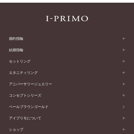
婚約指輪
婚約指輪 (エンゲージリング)
結婚指輪
婚約指輪一覧
結婚指輪 (マリッジリング)
セットリング
素材から選ぶ
結婚指輪一覧
セットリング
エタニティリング
プラチナ
フォルムから選ぶ
素材から選ぶ
セットリング一覧
エタニティリング
アニバーサリージュエリー
イエローゴールド
ストレートライン
プラチナ
セッティングから選ぶ
フォルムから選ぶ
素材から選ぶ
エタニティリング一覧
アニバーサリージュエリー
コンセプトシリーズ
ピンクゴールド
ウェーブライン
イエローゴールド
ソリテール
ストレートライン
スタイルから選ぶ
プラチナ
セッティングから選ぶ
素材から選ぶ
アニバーサリージュエリー一覧
コンセプトシリーズ
ペールブラウンゴールド
ペールブラウンゴールド
V字ライン
ピンクゴールド
ワンサイドメレ
ウェーブライン
シンプル
イエローゴールド
プレーン
価格帯から選ぶ
スタイルから選ぶ
プラチナ
ネックレス
コンビネーション
オリジンビリーフ
ペールブラウンゴールド
ダブルサイドメレ
アイプリモについて
V字ライン
フェミニン
ピンクゴールド
ワンメレ
50万円台～
シンプル
イエローゴールド
婚約指輪ガイド
ベビーリング
価格帯から選ぶ
フラワリー
コンビネーション
ラインメレ
モード
アイプリモについて
ペールブラウンゴールド
セベラルメレ
ショップ
40万円台～
フェミニン
ピンクゴールド
ファッションリング
50万円～
婚約指輪 人気ランキング
結婚指輪 人気ランキング
初空