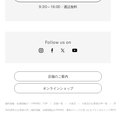
9:30～16:00
・通話無料
Follow us on
店舗のご案内
オンラインショップ
婚約指輪・結婚指輪の「I-PRIMO」TOP
店舗一覧
小倉店
小倉店のお客様の声一覧
3
30代男性のお客様の声｜婚約指輪・結婚指輪はI-PRIMO 運命のリングが見つかるブライダルリング専門店