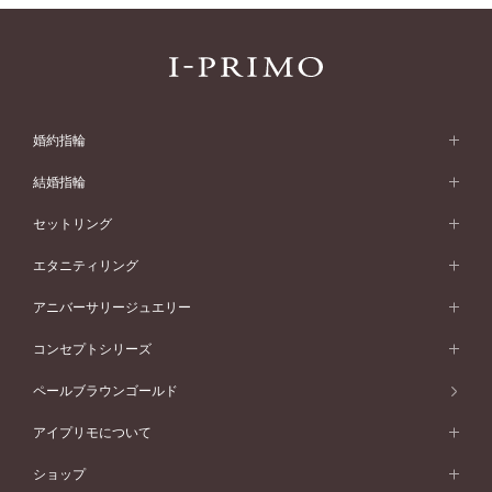
婚約指輪
婚約指輪 (エンゲージリング)
結婚指輪
婚約指輪一覧
結婚指輪 (マリッジリング)
セットリング
素材から選ぶ
結婚指輪一覧
セットリング
エタニティリング
プラチナ
フォルムから選ぶ
素材から選ぶ
セットリング一覧
エタニティリング
アニバーサリージュエリー
イエローゴールド
ストレートライン
プラチナ
セッティングから選ぶ
フォルムから選ぶ
素材から選ぶ
エタニティリング一覧
アニバーサリージュエリー
コンセプトシリーズ
ピンクゴールド
ウェーブライン
イエローゴールド
ソリテール
ストレートライン
スタイルから選ぶ
プラチナ
セッティングから選ぶ
素材から選ぶ
アニバーサリージュエリー一覧
コンセプトシリーズ
ペールブラウンゴールド
ペールブラウンゴールド
V字ライン
ピンクゴールド
ワンサイドメレ
ウェーブライン
シンプル
イエローゴールド
プレーン
価格帯から選ぶ
スタイルから選ぶ
プラチナ
ネックレス
コンビネーション
オリジンビリーフ
ペールブラウンゴールド
ダブルサイドメレ
アイプリモについて
V字ライン
フェミニン
ピンクゴールド
ワンメレ
50万円台～
シンプル
イエローゴールド
婚約指輪ガイド
ベビーリング
価格帯から選ぶ
フラワリー
コンビネーション
ラインメレ
モード
アイプリモについて
ペールブラウンゴールド
セベラルメレ
ショップ
40万円台～
フェミニン
ピンクゴールド
ファッションリング
50万円～
婚約指輪 人気ランキング
結婚指輪 人気ランキング
初空