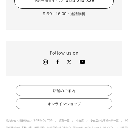
0120-220-338
予約専用ダイヤル
9:30～16:00
・通話無料
Follow us on
店舗のご案内
オンラインショップ
婚約指輪・結婚指輪の「I-PRIMO」TOP
店舗一覧
小倉店
小倉店のお客様の声一覧
6
60代男性のお客様の声｜婚約指輪・結婚指輪はI-PRIMO 運命のリングが見つかるブライダルリング専門店