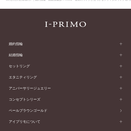
婚約指輪
婚約指輪 (エンゲージリング)
結婚指輪
婚約指輪一覧
結婚指輪 (マリッジリング)
セットリング
素材から選ぶ
結婚指輪一覧
セットリング
エタニティリング
プラチナ
フォルムから選ぶ
素材から選ぶ
セットリング一覧
エタニティリング
アニバーサリージュエリー
イエローゴールド
ストレートライン
プラチナ
セッティングから選ぶ
フォルムから選ぶ
素材から選ぶ
エタニティリング一覧
アニバーサリージュエリー
コンセプトシリーズ
ピンクゴールド
ウェーブライン
イエローゴールド
ソリテール
ストレートライン
スタイルから選ぶ
プラチナ
セッティングから選ぶ
素材から選ぶ
アニバーサリージュエリー一覧
コンセプトシリーズ
ペールブラウンゴールド
ペールブラウンゴールド
V字ライン
ピンクゴールド
ワンサイドメレ
ウェーブライン
シンプル
イエローゴールド
プレーン
価格帯から選ぶ
スタイルから選ぶ
プラチナ
ネックレス
コンビネーション
オリジンビリーフ
ペールブラウンゴールド
ダブルサイドメレ
アイプリモについて
V字ライン
フェミニン
ピンクゴールド
ワンメレ
50万円台～
シンプル
イエローゴールド
婚約指輪ガイド
ベビーリング
価格帯から選ぶ
フラワリー
コンビネーション
ラインメレ