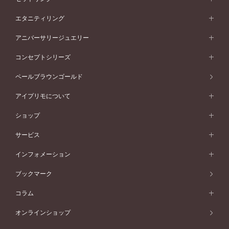
素材から選ぶ
結婚指輪一覧
セットリング
エタニティリング
プラチナ
フォルムから選ぶ
素材から選ぶ
セットリング一覧
エタニティリング
アニバーサリージュエリー
イエローゴールド
ストレートライン
プラチナ
セッティングから選ぶ
フォルムから選ぶ
素材から選ぶ
エタニティリング一覧
アニバーサリージュエリー
コンセプトシリーズ
ピンクゴールド
ウェーブライン
イエローゴールド
ソリテール
ストレートライン
スタイルから選ぶ
プラチナ
セッティングから選ぶ
素材から選ぶ
アニバーサリージュエリー一覧
コンセプトシリーズ
ペールブラウンゴールド
ペールブラウンゴールド
V字ライン
ピンクゴールド
ワンサイドメレ
ウェーブライン
シンプル
イエローゴールド
プレーン
価格帯から選ぶ
スタイルから選ぶ
プラチナ
ネックレス
コンビネーション
オリジンビリーフ
ペールブラウンゴールド
ダブルサイドメレ
アイプリモについて
V字ライン
フェミニン
ピンクゴールド
ワンメレ
50万円台～
シンプル
イエローゴールド
婚約指輪ガイド
ベビーリング
価格帯から選ぶ
フラワリー
コンビネーション
ラインメレ
モード
アイプリモについて
ペールブラウンゴールド
セベラルメレ
ショップ
40万円台～
フェミニン
ピンクゴールド
ファッションリング
50万円～
婚約指輪 人気ランキング
結婚指輪 人気ランキング
初空
エレガント
コンビネーション
ラインメレ
30万円台～
®
モード
パーソナルハンド診断
店舗一覧
ペールブラウンゴールド
ブレスレット
サービス
40万円～50万円
婚約ネックレス
エトワル
ゴージャス
20万円台～
エレガント
ピアス
30万円～40万円
デザインへのこだわり
プロポーズサポート
スワハ
北海道
インフォメーション
ダイヤモンドシェイプコレクション
10万円台～
ゴージャス
イヤリング
20万円～30万円
品質へのこだわり
プレミオン
サービス
ご来店予約について
札幌店
ブックマーク
®
パーフェクトプロポーズリング
アニバーサリーギフト
10万円～20万円
一生涯のメンテナンス
函館店
アフターサービス
ニュース一覧
コラム
ダイヤモンドプロポーズ
取扱店)エヴァンスブライダル 旭川本店
近くに店舗がある
ご購入方法・仕上げ日数
お客様の声
コラム
オンラインショップ
プロミスダイヤモンド&バースストーン
東北
SWEET STORIES
ダイヤモンド