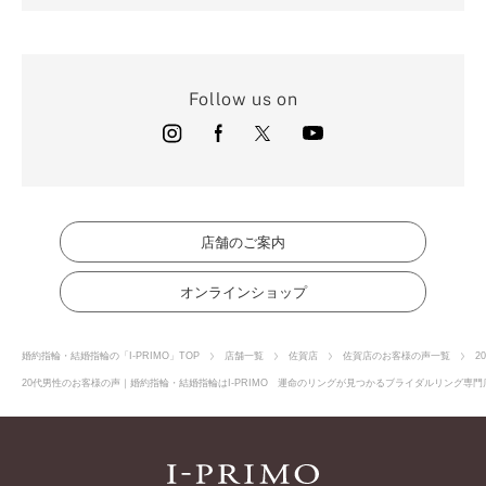
Follow us on
店舗のご案内
オンラインショップ
婚約指輪・結婚指輪の「I-PRIMO」TOP
店舗一覧
佐賀店
佐賀店のお客様の声一覧
2
20代男性のお客様の声｜婚約指輪・結婚指輪はI-PRIMO 運命のリングが見つかるブライダルリング専門店