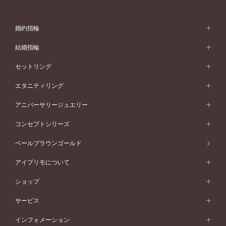
婚約指輪
婚約指輪 (エンゲージリング)
結婚指輪
婚約指輪一覧
結婚指輪 (マリッジリング)
セットリング
素材から選ぶ
結婚指輪一覧
セットリング
エタニティリング
プラチナ
フォルムから選ぶ
素材から選ぶ
セットリング一覧
エタニティリング
アニバーサリージュエリー
イエローゴールド
ストレートライン
プラチナ
セッティングから選ぶ
フォルムから選ぶ
素材から選ぶ
エタニティリング一覧
アニバーサリージュエリー
コンセプトシリーズ
ピンクゴールド
ウェーブライン
イエローゴールド
ソリテール
ストレートライン
スタイルから選ぶ
プラチナ
セッティングから選ぶ
素材から選ぶ
アニバーサリージュエリー一覧
コンセプトシリーズ
ペールブラウンゴールド
ペールブラウンゴールド
V字ライン
ピンクゴールド
ワンサイドメレ
ウェーブライン
シンプル
イエローゴールド
プレーン
価格帯から選ぶ
スタイルから選ぶ
プラチナ
ネックレス
コンビネーション
オリジンビリーフ
ペールブラウンゴールド
ダブルサイドメレ
アイプリモについて
V字ライン
フェミニン
ピンクゴールド
ワンメレ
50万円台～
シンプル
イエローゴールド
婚約指輪ガイド
ベビーリング
価格帯から選ぶ
フラワリー
コンビネーション
ラインメレ
モード
アイプリモについて
ペールブラウンゴールド
セベラルメレ
ショップ
40万円台～
フェミニン
ピンクゴールド
ファッションリング
50万円～
婚約指輪 人気ランキング
結婚指輪 人気ランキング
初空
エレガント
コンビネーション
ラインメレ
30万円台～
®
モード
パーソナルハンド診断
店舗一覧
ペールブラウンゴールド
ブレスレット
サービス
40万円～50万円
婚約ネックレス
エトワル
ゴージャス
20万円台～
エレガント
ピアス
30万円～40万円
デザインへのこだわり
プロポーズサポート
スワハ
北海道
インフォメーション
ダイヤモンドシェイプコレクション