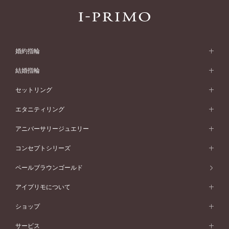
婚約指輪
婚約指輪 (エンゲージリング)
結婚指輪
婚約指輪一覧
結婚指輪 (マリッジリング)
セットリング
素材から選ぶ
結婚指輪一覧
セットリング
エタニティリング
プラチナ
フォルムから選ぶ
素材から選ぶ
セットリング一覧
エタニティリング
アニバーサリージュエリー
イエローゴールド
ストレートライン
プラチナ
セッティングから選ぶ
フォルムから選ぶ
素材から選ぶ
エタニティリング一覧
アニバーサリージュエリー
コンセプトシリーズ
ピンクゴールド
ウェーブライン
イエローゴールド
ソリテール
ストレートライン
スタイルから選ぶ
プラチナ
セッティングから選ぶ
素材から選ぶ
アニバーサリージュエリー一覧
コンセプトシリーズ
ペールブラウンゴールド
ペールブラウンゴールド
V字ライン
ピンクゴールド
ワンサイドメレ
ウェーブライン
シンプル
イエローゴールド
プレーン
価格帯から選ぶ
スタイルから選ぶ
プラチナ
ネックレス
コンビネーション
オリジンビリーフ
ペールブラウンゴールド
ダブルサイドメレ
アイプリモについて
V字ライン
フェミニン
ピンクゴールド
ワンメレ
50万円台～
シンプル
イエローゴールド
婚約指輪ガイド
ベビーリング
価格帯から選ぶ
フラワリー
コンビネーション
ラインメレ
モード
アイプリモについて
ペールブラウンゴールド
セベラルメレ
ショップ
40万円台～
フェミニン
ピンクゴールド
ファッションリング
50万円～
婚約指輪 人気ランキング
結婚指輪 人気ランキング
初空
エレガント
コンビネーション
ラインメレ
30万円台～
®
モード
パーソナルハンド診断
店舗一覧
ペールブラウンゴールド
ブレスレット
サービス
40万円～50万円