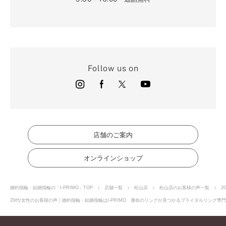
Follow us on
店舗のご案内
オンラインショップ
婚約指輪・結婚指輪の「I-PRIMO」TOP
店舗一覧
松山店
松山店のお客様の声一覧
2
20代/女性のお客様の声｜婚約指輪・結婚指輪はI-PRIMO 運命のリングが見つかるブライダルリング専門店