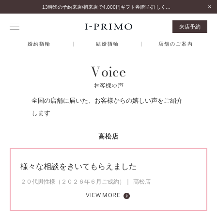
13時迄の予約来店/初来店で4,000円ギフト券贈呈-詳しくはこちら-
来店予約
婚約指輪
結婚指輪
店舗のご案内
Voice
お客様の声
全国の店舗に届いた、お客様からの嬉しい声をご紹介
します
高松店
様々な相談をきいてもらえました
２０代男性様（２０２６年６月ご成約）
高松店
VIEW MORE