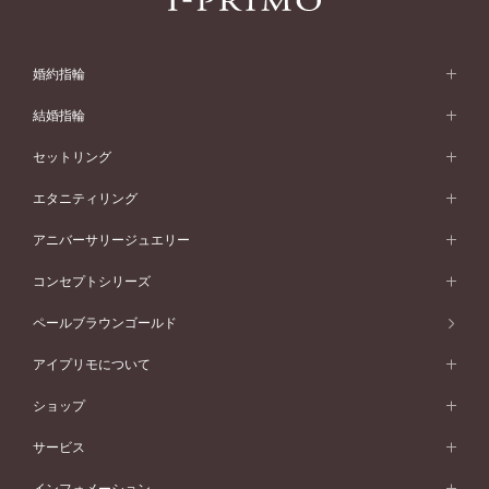
婚約指輪
婚約指輪 (エンゲージリング)
結婚指輪
婚約指輪一覧
結婚指輪 (マリッジリング)
セットリング
素材から選ぶ
結婚指輪一覧
セットリング
エタニティリング
プラチナ
フォルムから選ぶ
素材から選ぶ
セットリング一覧
エタニティリング
アニバーサリージュエリー
イエローゴールド
ストレートライン
プラチナ
セッティングから選ぶ
フォルムから選ぶ
素材から選ぶ
エタニティリング一覧
アニバーサリージュエリー
コンセプトシリーズ
ピンクゴールド
ウェーブライン
イエローゴールド
ソリテール
ストレートライン
スタイルから選ぶ
プラチナ
セッティングから選ぶ
素材から選ぶ
アニバーサリージュエリー一覧
コンセプトシリーズ
ペールブラウンゴールド
ペールブラウンゴールド
V字ライン
ピンクゴールド
ワンサイドメレ
ウェーブライン
シンプル
イエローゴールド
プレーン
価格帯から選ぶ
スタイルから選ぶ
プラチナ
ネックレス
コンビネーション
オリジンビリーフ
ペールブラウンゴールド
ダブルサイドメレ
アイプリモについて
V字ライン
フェミニン
ピンクゴールド
ワンメレ
50万円台～
シンプル
イエローゴールド
婚約指輪ガイド
ベビーリング
価格帯から選ぶ
フラワリー
コンビネーション
ラインメレ
モード
アイプリモについて
ペールブラウンゴールド
セベラルメレ
ショップ
40万円台～
フェミニン
ピンクゴールド
ファッションリング
50万円～
婚約指輪 人気ランキング
結婚指輪 人気ランキング
初空
エレガント
コンビネーション
ラインメレ
30万円台～
®
モード
パーソナルハンド診断
店舗一覧
ペールブラウンゴールド
ブレスレット
サービス
40万円～50万円
婚約ネックレス
エトワル
ゴージャス
20万円台～
エレガント
ピアス
30万円～40万円
デザインへのこだわり
プロポーズサポート
スワハ
北海道
インフォメーション