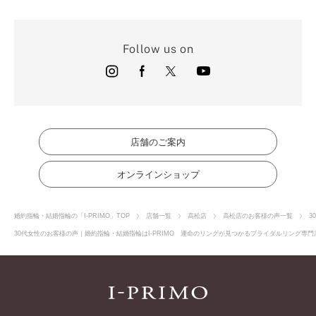
Follow us on
店舗のご案内
オンラインショップ
婚約指輪・結婚指輪の「I-PRIMO」TOP
店舗一覧
高松店
高松店のお客様の声一覧
3
30代女性のお客様の声｜婚約指輪・結婚指輪はI-PRIMO 運命のリングが見つかるブライダルリング専門店