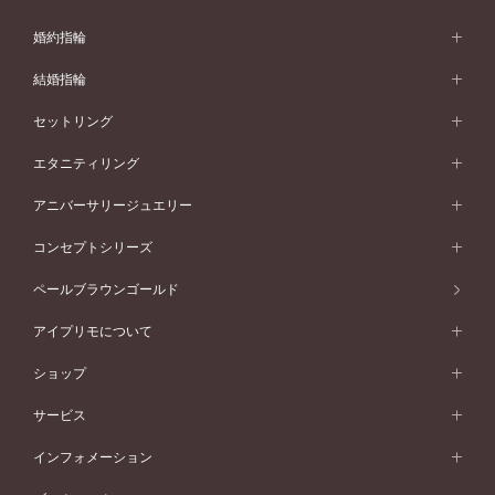
婚約指輪
婚約指輪 (エンゲージリング)
結婚指輪
婚約指輪一覧
結婚指輪 (マリッジリング)
セットリング
素材から選ぶ
結婚指輪一覧
セットリング
エタニティリング
プラチナ
フォルムから選ぶ
素材から選ぶ
セットリング一覧
エタニティリング
アニバーサリージュエリー
イエローゴールド
ストレートライン
プラチナ
セッティングから選ぶ
フォルムから選ぶ
素材から選ぶ
エタニティリング一覧
アニバーサリージュエリー
コンセプトシリーズ
ピンクゴールド
ウェーブライン
イエローゴールド
ソリテール
ストレートライン
スタイルから選ぶ
プラチナ
セッティングから選ぶ
素材から選ぶ
アニバーサリージュエリー一覧
コンセプトシリーズ
ペールブラウンゴールド
ペールブラウンゴールド
V字ライン
ピンクゴールド
ワンサイドメレ
ウェーブライン
シンプル
イエローゴールド
プレーン
価格帯から選ぶ
スタイルから選ぶ
プラチナ
ネックレス
コンビネーション
オリジンビリーフ
ペールブラウンゴールド
ダブルサイドメレ
アイプリモについて
V字ライン
フェミニン
ピンクゴールド
ワンメレ
50万円台～
シンプル
イエローゴールド
婚約指輪ガイド
ベビーリング
価格帯から選ぶ
フラワリー
コンビネーション
ラインメレ
モード
アイプリモについて
ペールブラウンゴールド
セベラルメレ
ショップ
40万円台～
フェミニン
ピンクゴールド
ファッションリング
50万円～
婚約指輪 人気ランキング
結婚指輪 人気ランキング
初空
エレガント
コンビネーション
ラインメレ
30万円台～
®
モード
パーソナルハンド診断
店舗一覧
ペールブラウンゴールド
ブレスレット
サービス
40万円～50万円
婚約ネックレス
エトワル
ゴージャス
20万円台～
エレガント
ピアス
30万円～40万円
デザインへのこだわり
プロポーズサポート
スワハ
北海道
インフォメーション
ダイヤモンドシェイプコレクション
10万円台～
ゴージャス
イヤリング
20万円～30万円
品質へのこだわり
プレミオン
サービス
ご来店予約について