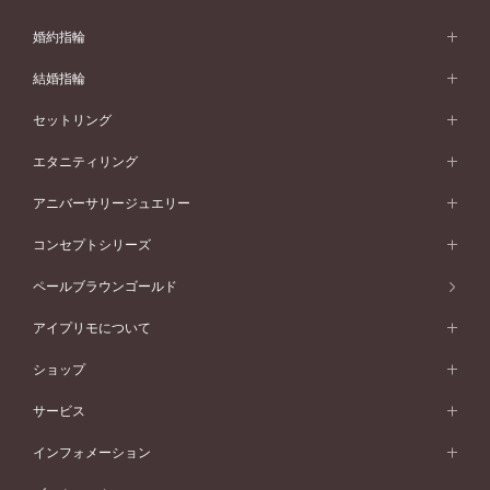
婚約指輪
婚約指輪 (エンゲージリング)
結婚指輪
婚約指輪一覧
結婚指輪 (マリッジリング)
セットリング
素材から選ぶ
結婚指輪一覧
セットリング
エタニティリング
プラチナ
フォルムから選ぶ
素材から選ぶ
セットリング一覧
エタニティリング
アニバーサリージュエリー
イエローゴールド
ストレートライン
プラチナ
セッティングから選ぶ
フォルムから選ぶ
素材から選ぶ
エタニティリング一覧
アニバーサリージュエリー
コンセプトシリーズ
ピンクゴールド
ウェーブライン
イエローゴールド
ソリテール
ストレートライン
スタイルから選ぶ
プラチナ
セッティングから選ぶ
素材から選ぶ
アニバーサリージュエリー一覧
コンセプトシリーズ
ペールブラウンゴールド
ペールブラウンゴールド
V字ライン
ピンクゴールド
ワンサイドメレ
ウェーブライン
シンプル
イエローゴールド
プレーン
価格帯から選ぶ
スタイルから選ぶ
プラチナ
ネックレス
コンビネーション
オリジンビリーフ
ペールブラウンゴールド
ダブルサイドメレ
アイプリモについて
V字ライン
フェミニン
ピンクゴールド
ワンメレ
50万円台～
シンプル
イエローゴールド
婚約指輪ガイド
ベビーリング
価格帯から選ぶ
フラワリー
コンビネーション
ラインメレ
モード
アイプリモについて
ペールブラウンゴールド
セベラルメレ
ショップ
40万円台～
フェミニン
ピンクゴールド
ファッションリング
50万円～
婚約指輪 人気ランキング
結婚指輪 人気ランキング
初空
エレガント
コンビネーション
ラインメレ
30万円台～
®
モード
パーソナルハンド診断
店舗一覧
ペールブラウンゴールド
ブレスレット
サービス
40万円～50万円
婚約ネックレス
エトワル
ゴージャス
20万円台～
エレガント
ピアス
30万円～40万円
デザインへのこだわり
プロポーズサポート
スワハ
北海道
インフォメーション
ダイヤモンドシェイプコレクション
10万円台～
ゴージャス
イヤリング
20万円～30万円
品質へのこだわり
プレミオン
サービス
ご来店予約について