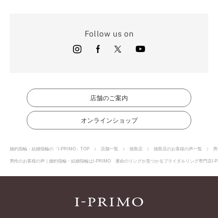
Follow us on
店舗のご案内
オンラインショップ
婚約指輪・結婚指輪の「I-PRIMO」TOP
店舗一覧
徳島店
徳島店のお客様の声一覧
男
男性のお客様の声｜婚約指輪・結婚指輪はI-PRIMO 運命のリングが見つかるブライダルリング専門店I-P