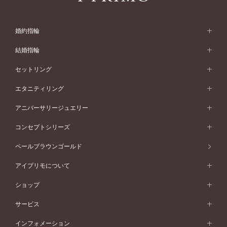
婚約指輪
婚約指輪 (エンゲージリング)
結婚指輪
婚約指輪一覧
結婚指輪 (マリッジリング)
セットリング
素材から選ぶ
結婚指輪一覧
セットリング
エタニティリング
プラチナ
フォルムから選ぶ
素材から選ぶ
セットリング一覧
エタニティリング
アニバーサリージュエリー
イエローゴールド
ストレートライン
プラチナ
セッティングから選ぶ
フォルムから選ぶ
素材から選ぶ
エタニティリング一覧
アニバーサリージュエリー
コンセプトシリーズ
ピンクゴールド
ウェーブライン
イエローゴールド
ソリテール
ストレートライン
スタイルから選ぶ
プラチナ
セッティングから選ぶ
素材から選ぶ
アニバーサリージュエリー一覧
コンセプトシリーズ
ペールブラウンゴールド
ペールブラウンゴールド
V字ライン
ピンクゴールド
ワンサイドメレ
ウェーブライン
シンプル
イエローゴールド
プレーン
価格帯から選ぶ
スタイルから選ぶ
プラチナ
ネックレス
コンビネーション
オリジンビリーフ
ペールブラウンゴールド
ダブルサイドメレ
アイプリモについて
V字ライン
フェミニン
ピンクゴールド
ワンメレ
50万円台～
シンプル
イエローゴールド
婚約指輪ガイド
ベビーリング
価格帯から選ぶ
フラワリー
コンビネーション
ラインメレ
モード
アイプリモについて
ペールブラウンゴールド
セベラルメレ
ショップ
40万円台～
フェミニン
ピンクゴールド
ファッションリング
50万円～
婚約指輪 人気ランキング
結婚指輪 人気ランキング
初空
エレガント
コンビネーション
ラインメレ
30万円台～
®
モード
パーソナルハンド診断
店舗一覧
ペールブラウンゴールド
ブレスレット
サービス
40万円～50万円
婚約ネックレス
エトワル
ゴージャス
20万円台～
エレガント
ピアス
30万円～40万円
デザインへのこだわり
プロポーズサポート
スワハ
北海道
インフォメーション
ダイヤモンドシェイプコレクション