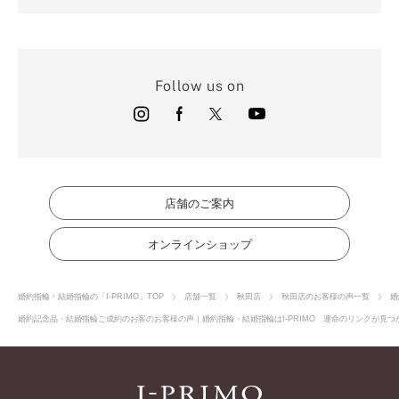
Follow us on
店舗のご案内
オンラインショップ
婚約指輪・結婚指輪の「I-PRIMO」TOP
店舗一覧
秋田店
秋田店のお客様の声一覧
婚
婚約記念品・結婚指輪ご成約のお客のお客様の声｜婚約指輪・結婚指輪はI-PRIMO 運命のリングが見つか