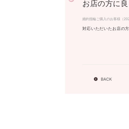
お店の方に良
プロ
ペールブラウンゴールド
ン
ブラ
婚約指輪ご購入のお客様（20
コンセプトシリーズ
対応いただいたお店の
プロ
オリジンビリーフ
フラワリー
初空
ショ
エトワル
店舗
スワハ
ご来
プレミオン
BACK