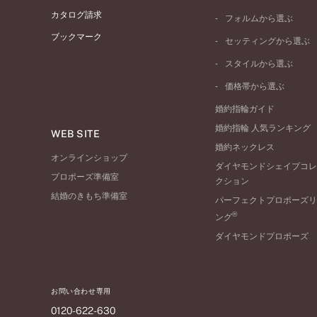
プラチナ
カタログ請求
フォルムから選ぶ
イエローゴールド
ブックマーク
ストレートライン
セッティングから選ぶ
ピンクゴールド
ウェーブライン
ソリテール
ペールブラウンゴール
スタイルから選ぶ
V字ライン
ワンサイドメレ
コンビネーション
シンプル
価格帯から選ぶ
ダブルサイドメレ
フェミニン
50万円台～
ラインメレ
婚約指輪ガイド
モード
40万円台～
婚約指輪 人気ランキング
エレガント
WEB SITE
30万円台～
婚約ネックレス
ゴージャス
20万円台～
オンラインショップ
ダイヤモンドシェイプコレ
10万円台～
プロポーズ準備室
クション
結婚のきもち準備室
パーフェクトプロポーズリ
®
ング
ダイヤモンドプロポーズ
お問い合わせ専用
0120-622-630