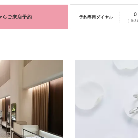
0
bからご来店予約
予約専用ダイヤル
［
9:3