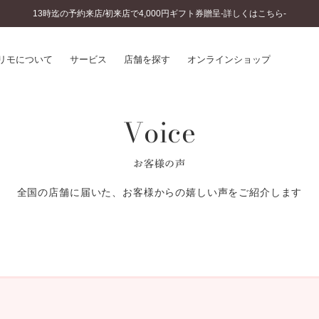
13時迄の予約来店/初来店で4,000円ギフト券贈呈-詳しくはこちら-
リモについて
サービス
店舗を探す
オンラインショップ
Voice
プリモについて
婚約指輪とは
結婚指輪とは
®
ソナルハンド診断
セットリングとは
お客様の声
インへのこだわり
エタニティリングとは
へのこだわり
全国の店舗に届いた、お客様からの嬉しい声をご紹介します
涯のメンテナンス
ニュース一覧
に店舗がある
お客様の声
SWEET STORIES
ビス
ショップブログ
ターサービス
コラム
入方法・仕上げ日数
よくあるご質問