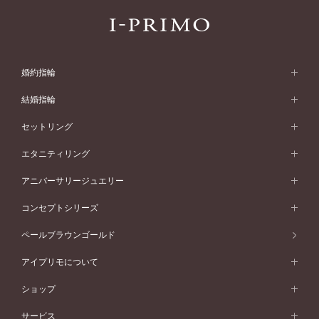
婚約指輪
婚約指輪 (エンゲージリング)
結婚指輪
婚約指輪一覧
結婚指輪 (マリッジリング)
セットリング
素材から選ぶ
結婚指輪一覧
セットリング
エタニティリング
プラチナ
フォルムから選ぶ
素材から選ぶ
セットリング一覧
エタニティリング
アニバーサリージュエリー
イエローゴールド
ストレートライン
プラチナ
セッティングから選ぶ
フォルムから選ぶ
素材から選ぶ
エタニティリング一覧
アニバーサリージュエリー
コンセプトシリーズ
ピンクゴールド
ウェーブライン
イエローゴールド
ソリテール
ストレートライン
スタイルから選ぶ
プラチナ
セッティングから選ぶ
素材から選ぶ
アニバーサリージュエリー一覧
コンセプトシリーズ
ペールブラウンゴールド
ペールブラウンゴールド
V字ライン
ピンクゴールド
ワンサイドメレ
ウェーブライン
シンプル
イエローゴールド
プレーン
価格帯から選ぶ
スタイルから選ぶ
プラチナ
ネックレス
コンビネーション
オリジンビリーフ
ペールブラウンゴールド
ダブルサイドメレ
アイプリモについて
V字ライン
フェミニン
ピンクゴールド
ワンメレ
50万円台～
シンプル
イエローゴールド
婚約指輪ガイド
ベビーリング
価格帯から選ぶ
フラワリー
コンビネーション
ラインメレ
モード
アイプリモについて
ペールブラウンゴールド
セベラルメレ
ショップ
40万円台～
フェミニン
ピンクゴールド
ファッションリング
50万円～
婚約指輪 人気ランキング
結婚指輪 人気ランキング
初空
エレガント
コンビネーション
ラインメレ
30万円台～
®
モード
パーソナルハンド診断
店舗一覧
ペールブラウンゴールド
ブレスレット
サービス
40万円～50万円