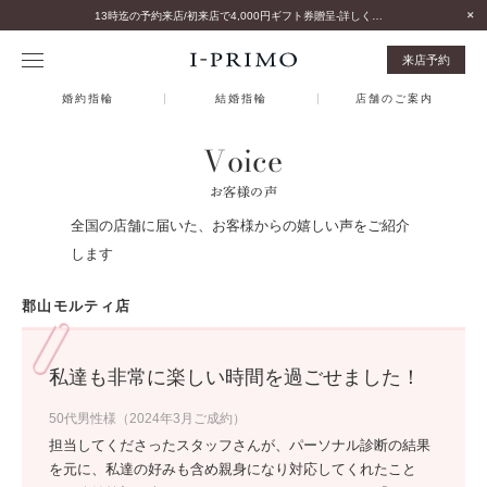
13時迄の予約来店/初来店で4,000円ギフト券贈呈-詳しくはこちら-
来店予約
婚約指輪
結婚指輪
店舗のご案内
Voice
お客様の声
全国の店舗に届いた、お客様からの嬉しい声をご紹介
します
郡山モルティ店
私達も非常に楽しい時間を過ごせました！
50代男性様（2024年3月ご成約）
担当してくださったスタッフさんが、パーソナル診断の結果
を元に、私達の好みも含め親身になり対応してくれたこと