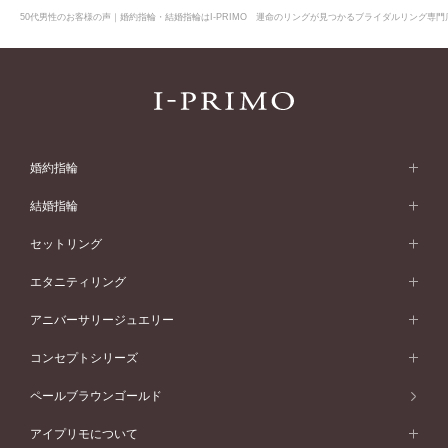
50代男性のお客様の声｜婚約指輪・結婚指輪はI-PRIMO 運命のリングが見つかるブライダルリング専門店
婚約指輪
婚約指輪 (エンゲージリング)
結婚指輪
婚約指輪一覧
結婚指輪 (マリッジリング)
セットリング
素材から選ぶ
結婚指輪一覧
セットリング
エタニティリング
プラチナ
フォルムから選ぶ
素材から選ぶ
セットリング一覧
エタニティリング
アニバーサリージュエリー
イエローゴールド
ストレートライン
プラチナ
セッティングから選ぶ
フォルムから選ぶ
素材から選ぶ
エタニティリング一覧
アニバーサリージュエリー
コンセプトシリーズ
ピンクゴールド
ウェーブライン
イエローゴールド
ソリテール
ストレートライン
スタイルから選ぶ
プラチナ
セッティングから選ぶ
素材から選ぶ
アニバーサリージュエリー一覧
コンセプトシリーズ
ペールブラウンゴールド
ペールブラウンゴールド
V字ライン
ピンクゴールド
ワンサイドメレ
ウェーブライン
シンプル
イエローゴールド
プレーン
価格帯から選ぶ
スタイルから選ぶ
プラチナ
ネックレス
コンビネーション
オリジンビリーフ
ペールブラウンゴールド
ダブルサイドメレ
アイプリモについて
V字ライン
フェミニン
ピンクゴールド
ワンメレ
50万円台～
シンプル
イエローゴールド
婚約指輪ガイド