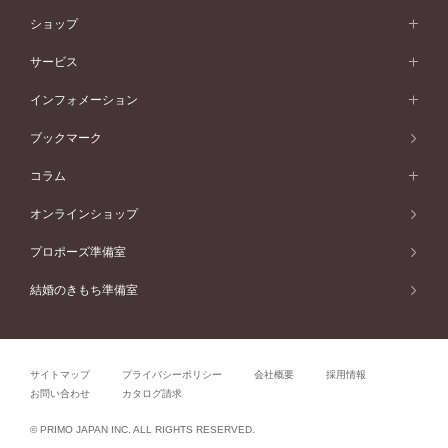
ベビーリング
価格帯から選ぶ
フラワリー
コンビネーション
ラインメレ
モード
アイプリモについて
ペールブラウンゴールド
セベラルメレ
ショップ
40万円台～
フェミニン
ピンクゴールド
ファッションリング
50万円～
婚約指輪 人気ランキング
結婚指輪 人気ランキング
初空
エレガント
コンビネーション
ラインメレ
30万円台～
®
モード
パーソナルハンド診断
店舗一覧
ペールブラウンゴールド
ブレスレット
サービス
40万円～50万円
婚約ネックレス
エトワル
ゴージャス
20万円台～
エレガント
ピアス
30万円～40万円
デザインへのこだわり
プロポーズサポート
スワハ
北海道
インフォメーション
ダイヤモンドシェイプコレクション
10万円台～
ゴージャス
イヤリング
20万円～30万円
品質へのこだわり
プレミオン
サービス
ご来店予約について
札幌店
ブックマーク
®
パーフェクトプロポーズリング
アニバーサリーギフト
10万円～20万円
一生涯のメンテナンス
函館店
アフターサービス
ニュース一覧
コラム
ダイヤモンドプロポーズ
取扱店)エヴァンスブライダル 旭川本店
近くに店舗がある
ご購入方法・仕上げ日数
お客様の声
コラム
オンラインショップ
プロミスダイヤモンド&バースストーン
東北
SWEET STORIES
ダイヤモンド
プロポーズ準備室
婚約指輪
ブライダルアイテム
仙台店
ショップブログ
結婚のきもち準備室
結婚指輪
青森店
公式アンバサダー
リング
弘前パークホテル店
よくあるご質問
プロポーズ
秋田店
サイトマップ
プライバシーポリシー
会社概要
採用情報
結婚関連
盛岡大通店
お問い合わせ
カタログ請求
山形店
関連コラム
© PRIMO JAPAN INC. ALL RIGHTS RESERVED.