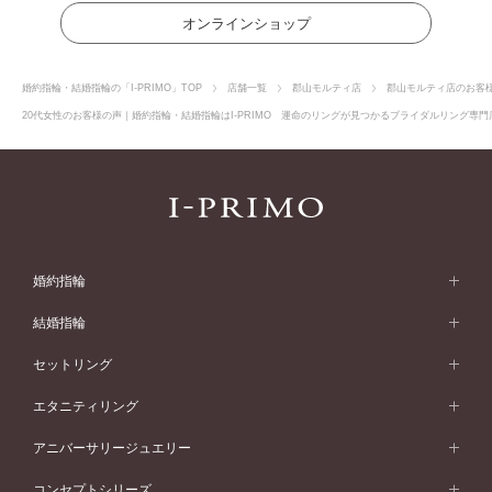
オンラインショップ
婚約指輪・結婚指輪の「I-PRIMO」TOP
店舗一覧
郡山モルティ店
郡山モルティ店のお客
20代女性のお客様の声｜婚約指輪・結婚指輪はI-PRIMO 運命のリングが見つかるブライダルリング専門店
婚約指輪
婚約指輪 (エンゲージリング)
結婚指輪
婚約指輪一覧
結婚指輪 (マリッジリング)
セットリング
素材から選ぶ
結婚指輪一覧
セットリング
エタニティリング
プラチナ
フォルムから選ぶ
素材から選ぶ
セットリング一覧
エタニティリング
アニバーサリージュエリー
イエローゴールド
ストレートライン
プラチナ
セッティングから選ぶ
フォルムから選ぶ
素材から選ぶ
エタニティリング一覧
アニバーサリージュエリー
コンセプトシリーズ