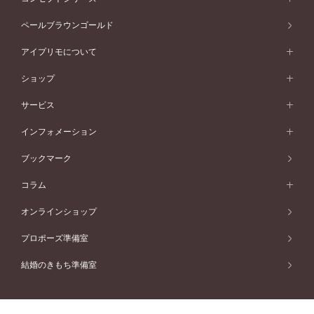
ピンクゴールド
ウェーブライン
イエローゴールド
ソリテール
ストレートライン
スタイルから選ぶ
プラチナ
セッティングから選ぶ
素材から選ぶ
アニバーサリージュエリー一覧
コンセプトシリーズ
ペールブラウンゴールド
ペールブラウンゴールド
V字ライン
ピンクゴールド
ワンサイドメレ
ウェーブライン
シンプル
イエローゴールド
プレーン
価格帯から選ぶ
スタイルから選ぶ
プラチナ
ネックレス
コンビネーション
オリジンビリーフ
ペールブラウンゴールド
ダブルサイドメレ
アイプリモについて
V字ライン
フェミニン
ピンクゴールド
ワンメレ
50万円台～
シンプル
イエローゴールド
婚約指輪ガイド
ベビーリング
価格帯から選ぶ
フラワリー
コンビネーション
ラインメレ
モード
アイプリモについて
ペールブラウンゴールド
セベラルメレ
ショップ
40万円台～
フェミニン
ピンクゴールド
ファッションリング
50万円～
婚約指輪 人気ランキング
結婚指輪 人気ランキング
初空
エレガント
コンビネーション
ラインメレ
30万円台～
®
モード
パーソナルハンド診断
店舗一覧
ペールブラウンゴールド
ブレスレット
サービス
40万円～50万円
婚約ネックレス
エトワル
ゴージャス
20万円台～
エレガント
ピアス
30万円～40万円
デザインへのこだわり
プロポーズサポート
スワハ
北海道
インフォメーション
ダイヤモンドシェイプコレクション
10万円台～
ゴージャス
イヤリング
20万円～30万円
品質へのこだわり
プレミオン
サービス
ご来店予約について
札幌店
ブックマーク
®
パーフェクトプロポーズリング
アニバーサリーギフト
10万円～20万円
一生涯のメンテナンス
函館店
アフターサービス
ニュース一覧
コラム
ダイヤモンドプロポーズ
取扱店)エヴァンスブライダル 旭川本店
近くに店舗がある
ご購入方法・仕上げ日数
お客様の声
コラム
オンラインショップ
プロミスダイヤモンド&バースストーン
東北
SWEET STORIES
ダイヤモンド
プロポーズ準備室
婚約指輪
ブライダルアイテム
仙台店
ショップブログ
結婚のきもち準備室
結婚指輪
青森店
公式アンバサダー
リング
弘前パークホテル店
よくあるご質問
プロポーズ