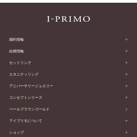
婚約指輪
婚約指輪 (エンゲージリング)
結婚指輪
婚約指輪一覧
結婚指輪 (マリッジリング)
セットリング
素材から選ぶ
結婚指輪一覧
セットリング
エタニティリング
プラチナ
フォルムから選ぶ
素材から選ぶ
セットリング一覧
エタニティリング
アニバーサリージュエリー
イエローゴールド
ストレートライン
プラチナ
セッティングから選ぶ
フォルムから選ぶ
素材から選ぶ
エタニティリング一覧
アニバーサリージュエリー
コンセプトシリーズ
ピンクゴールド
ウェーブライン
イエローゴールド
ソリテール
ストレートライン
スタイルから選ぶ
プラチナ
セッティングから選ぶ
素材から選ぶ
アニバーサリージュエリー一覧
コンセプトシリーズ
ペールブラウンゴールド
ペールブラウンゴールド
V字ライン
ピンクゴールド
ワンサイドメレ
ウェーブライン
シンプル
イエローゴールド
プレーン
価格帯から選ぶ
スタイルから選ぶ
プラチナ
ネックレス
コンビネーション
オリジンビリーフ
ペールブラウンゴールド
ダブルサイドメレ
アイプリモについて
V字ライン
フェミニン
ピンクゴールド
ワンメレ
50万円台～
シンプル
イエローゴールド
婚約指輪ガイド
ベビーリング
価格帯から選ぶ
フラワリー
コンビネーション
ラインメレ
モード
アイプリモについて
ペールブラウンゴールド
セベラルメレ
ショップ
40万円台～
フェミニン
ピンクゴールド
ファッションリング
50万円～
婚約指輪 人気ランキング
結婚指輪 人気ランキング
初空