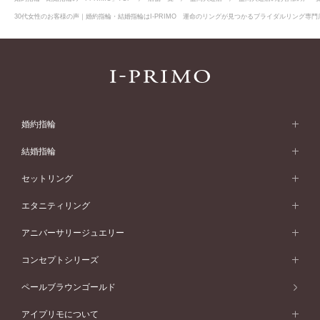
30代女性のお客様の声｜婚約指輪・結婚指輪はI-PRIMO 運命のリングが見つかるブライダルリング専門店
婚約指輪
婚約指輪 (エンゲージリング)
結婚指輪
婚約指輪一覧
結婚指輪 (マリッジリング)
セットリング
素材から選ぶ
結婚指輪一覧
セットリング
エタニティリング
プラチナ
フォルムから選ぶ
素材から選ぶ
セットリング一覧
エタニティリング
アニバーサリージュエリー
イエローゴールド
ストレートライン
プラチナ
セッティングから選ぶ
フォルムから選ぶ
素材から選ぶ
エタニティリング一覧
アニバーサリージュエリー
コンセプトシリーズ
ピンクゴールド
ウェーブライン
イエローゴールド
ソリテール
ストレートライン
スタイルから選ぶ
プラチナ
セッティングから選ぶ
素材から選ぶ
アニバーサリージュエリー一覧
コンセプトシリーズ
ペールブラウンゴールド
ペールブラウンゴールド
V字ライン
ピンクゴールド
ワンサイドメレ
ウェーブライン
シンプル
イエローゴールド
プレーン
価格帯から選ぶ
スタイルから選ぶ
プラチナ
ネックレス
コンビネーション
オリジンビリーフ
ペールブラウンゴールド
ダブルサイドメレ
アイプリモについて
V字ライン
フェミニン
ピンクゴールド
ワンメレ
50万円台～