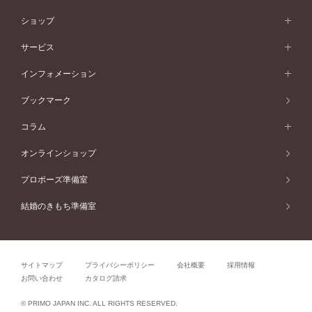
シンプル
イエローゴールド
婚約指輪ガイド
ベビーリング
価格帯から選ぶ
フラワリー
コンビネーション
ラインメレ
モード
アイプリモについて
ペールブラウンゴールド
セベラルメレ
ショップ
40万円台～
フェミニン
ピンクゴールド
ファッションリング
50万円～
婚約指輪 人気ランキング
結婚指輪 人気ランキング
初空
エレガント
コンビネーション
ラインメレ
30万円台～
®
モード
パーソナルハンド診断
店舗一覧
ペールブラウンゴールド
ブレスレット
サービス
40万円～50万円
婚約ネックレス
エトワル
ゴージャス
20万円台～
エレガント
ピアス
30万円～40万円
デザインへのこだわり
プロポーズサポート
スワハ
北海道
インフォメーション
ダイヤモンドシェイプコレクション
10万円台～
ゴージャス
イヤリング
20万円～30万円
品質へのこだわり
プレミオン
サービス
ご来店予約について
札幌店
ブックマーク
®
パーフェクトプロポーズリング
アニバーサリーギフト
10万円～20万円
一生涯のメンテナンス
函館店
アフターサービス
ニュース一覧
コラム
ダイヤモンドプロポーズ
取扱店)エヴァンスブライダル 旭川本店
近くに店舗がある
ご購入方法・仕上げ日数
お客様の声
コラム
オンラインショップ
プロミスダイヤモンド&バースストーン
東北
SWEET STORIES
ダイヤモンド
プロポーズ準備室
婚約指輪
ブライダルアイテム
仙台店
ショップブログ
結婚のきもち準備室
結婚指輪
青森店
公式アンバサダー
リング
弘前パークホテル店
よくあるご質問
プロポーズ
秋田店
サイトマップ
プライバシーポリシー
会社概要
採用情報
結婚関連
盛岡大通店
お問い合わせ
カタログ請求
山形店
関連コラム
© PRIMO JAPAN INC. ALL RIGHTS RESERVED.