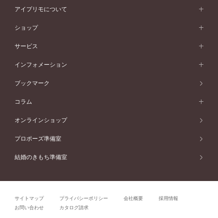
プラチナ
ネックレス
コンビネーション
オリジンビリーフ
ペールブラウンゴールド
ダブルサイドメレ
アイプリモについて
V字ライン
フェミニン
ピンクゴールド
ワンメレ
50万円台～
シンプル
イエローゴールド
婚約指輪ガイド
ベビーリング
価格帯から選ぶ
フラワリー
コンビネーション
ラインメレ
モード
アイプリモについて
ペールブラウンゴールド
セベラルメレ
ショップ
40万円台～
フェミニン
ピンクゴールド
ファッションリング
50万円～
婚約指輪 人気ランキング
結婚指輪 人気ランキング
初空
エレガント
コンビネーション
ラインメレ
30万円台～
®
モード
パーソナルハンド診断
店舗一覧
ペールブラウンゴールド
ブレスレット
サービス
40万円～50万円
婚約ネックレス
エトワル
ゴージャス
20万円台～
エレガント
ピアス
30万円～40万円
デザインへのこだわり
プロポーズサポート
スワハ
北海道
インフォメーション
ダイヤモンドシェイプコレクション
10万円台～
ゴージャス
イヤリング
20万円～30万円
品質へのこだわり
プレミオン
サービス
ご来店予約について
札幌店
ブックマーク
®
パーフェクトプロポーズリング
アニバーサリーギフト
10万円～20万円
一生涯のメンテナンス
函館店
アフターサービス
ニュース一覧
コラム
ダイヤモンドプロポーズ
取扱店)エヴァンスブライダル 旭川本店
近くに店舗がある
ご購入方法・仕上げ日数
お客様の声
コラム
オンラインショップ
プロミスダイヤモンド&バースストーン
東北
SWEET STORIES
ダイヤモンド
プロポーズ準備室
婚約指輪
ブライダルアイテム
仙台店
ショップブログ
結婚のきもち準備室
結婚指輪
青森店
公式アンバサダー
リング
弘前パークホテル店
よくあるご質問
プロポーズ
秋田店
サイトマップ
プライバシーポリシー
会社概要
採用情報
結婚関連
盛岡大通店
お問い合わせ
カタログ請求