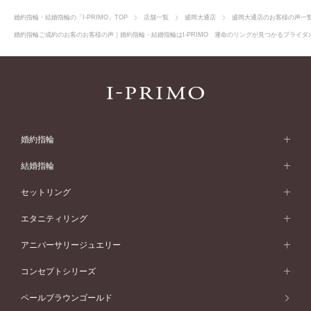
婚約指輪・結婚指輪の「I-PRIMO」TOP
店舗一覧
盛岡大通店
盛岡大通店のお客様の声一
婚約指輪ご成約のお客のお客様の声｜婚約指輪・結婚指輪はI-PRIMO 運命のリングが見つかるブライダル
婚約指輪
婚約指輪 (エンゲージリング)
結婚指輪
婚約指輪一覧
結婚指輪 (マリッジリング)
セットリング
素材から選ぶ
結婚指輪一覧
セットリング
エタニティリング
プラチナ
フォルムから選ぶ
素材から選ぶ
セットリング一覧
エタニティリング
アニバーサリージュエリー
イエローゴールド
ストレートライン
プラチナ
セッティングから選ぶ
フォルムから選ぶ
素材から選ぶ
エタニティリング一覧
アニバーサリージュエリー
コンセプトシリーズ
ピンクゴールド
ウェーブライン
イエローゴールド
ソリテール
ストレートライン
スタイルから選ぶ
プラチナ
セッティングから選ぶ
素材から選ぶ
アニバーサリージュエリー一覧
コンセプトシリーズ
ペールブラウンゴールド
ペールブラウンゴールド
V字ライン
ピンクゴールド
ワンサイドメレ
ウェーブライン
シンプル
イエローゴールド
プレーン
価格帯から選ぶ
スタイルから選ぶ