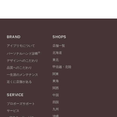
BRAND
SHOPS
アイプリモについて
店舗一覧
®
北海道
パーソナルハンド診断
東北
デザインへのこだわり
甲信越・北陸
品質へのこだわり
関東
一生涯のメンテナンス
東海
近くに店舗がある
関西
SERVICE
中国
四国
プロポーズサポート
九州
サービス
沖縄