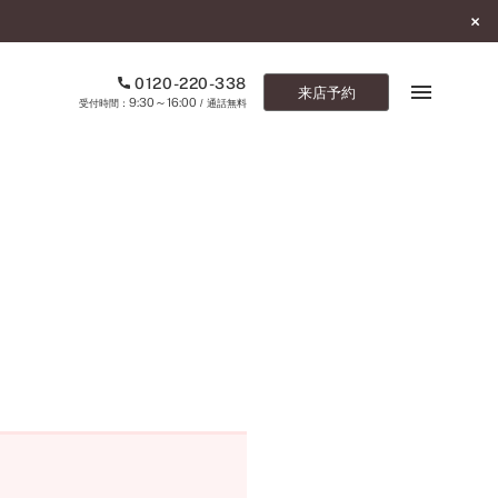
0120-220-338
来店予約
9:30～16:00
受付時間：
/ 通話無料
ブックマーク
ONLINE SHOP
ご来店予約
予約専用ダイヤル
0120-220-338
9:30～16:00
（受付時間：
・通話無料）
カタログ請求
お問い合わせ