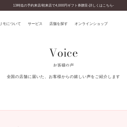
13時迄の予約来店/初来店で4,000円ギフト券贈呈-詳しくはこちら-
リモについて
サービス
店舗を探す
オンラインショップ
Voice
プリモについて
婚約指輪とは
結婚指輪とは
®
ソナルハンド診断
セットリングとは
お客様の声
インへのこだわり
エタニティリングとは
へのこだわり
全国の店舗に届いた、お客様からの嬉しい声をご紹介します
涯のメンテナンス
ニュース一覧
に店舗がある
お客様の声
SWEET STORIES
ビス
ショップブログ
ターサービス
コラム
入方法・仕上げ日数
よくあるご質問