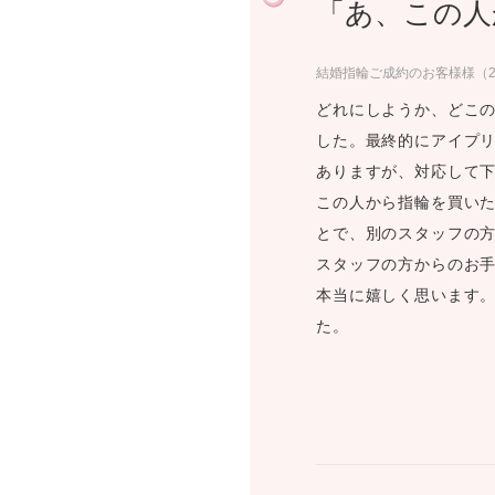
「あ、この人
プロ
ペールブラウンゴールド
ン
ブラ
結婚指輪ご成約のお客様様（20
コンセプトシリーズ
どれにしようか、どこ
プロ
オリジンビリーフ
した。最終的にアイプ
フラワリー
ありますが、対応して
初空
ショ
この人から指輪を買い
エトワル
店舗
とで、別のスタッフの
スワハ
ご来
プレミオン
スタッフの方からのお
本当に嬉しく思います
た。