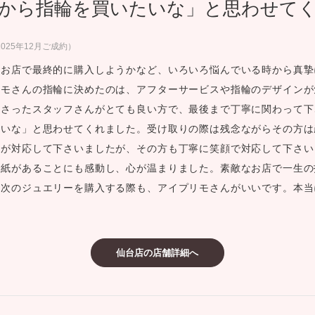
から指輪を買いたいな」と思わせて
ミスダイヤモンド&バースストー
イダルアイテム
25年12月ご成約）
のお店で最終的に購入しようかなど、いろいろ悩んでいる時から真摯
ポーズサポート
リモさんの指輪に決めたのは、アフターサービスや指輪のデザインが
下さったスタッフさんがとても良い方で、最後まで丁寧に関わって下
ップ
たいな」と思わせてくれました。受け取りの際は残念ながらその方は
一覧
方が対応して下さいましたが、その方も丁寧に笑顔で対応して下さい
店予約について
手紙があることにも感動し、心が温まりました。素敵なお店で一生の
。次のジュエリーを購入する際も、アイプリモさんがいいです。本当
仙台店の店舗詳細へ