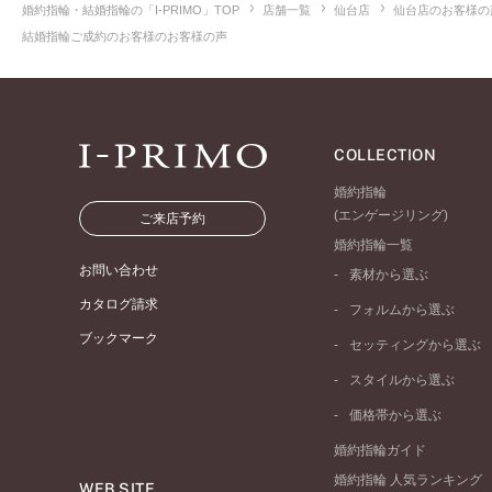
婚約指輪・結婚指輪の「I-PRIMO」TOP
店舗一覧
仙台店
仙台店のお客様の
結婚指輪ご成約のお客様のお客様の声
COLLECTION
婚約指輪
(エンゲージリング)
ご来店予約
婚約指輪一覧
お問い合わせ
素材から選ぶ
プラチナ
カタログ請求
フォルムから選ぶ
イエローゴールド
ブックマーク
ストレートライン
セッティングから選ぶ
ピンクゴールド
ウェーブライン
ソリテール
ペールブラウンゴール
スタイルから選ぶ
V字ライン
ワンサイドメレ
コンビネーション
シンプル
価格帯から選ぶ
ダブルサイドメレ
フェミニン
50万円台～
ラインメレ
婚約指輪ガイド
モード
40万円台～
婚約指輪 人気ランキング
エレガント
WEB SITE