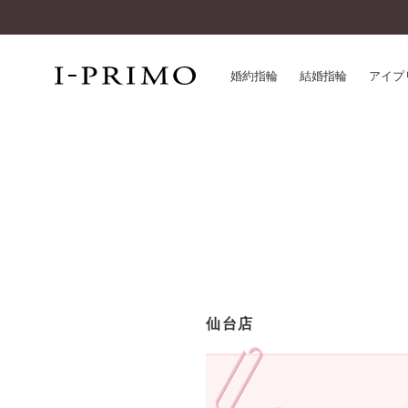
婚約指輪
結婚指輪
アイプ
婚約指輪一覧
アイ
結婚指輪一覧
パー
セットリング一覧
デザ
エタニティリング一覧
品質
アニバーサリージュエリー一覧
一生
近く
コレクション
仙台店
®
パーフェクトプロポーズリング
サー
ダイヤモンドプロポーズ
アフ
婚約ネックレス
ご購
ダイヤモンドシェイプコレクション