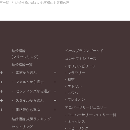
声一覧
結婚指輪ご成約のお客様のお客様の声
結婚指輪
ペールブラウンゴールド
(マリッジリング)
コンセプトシリーズ
結婚指輪一覧
オリジンビリーフ
素材から選ぶ
フラワリー
初空
プラチナ
フォルムから選ぶ
エトワル
イエローゴールド
ストレートライン
セッティングから選ぶ
スワハ
ピンクゴールド
ウェーブライン
プレーン
プレミオン
ド
ペールブラウンゴールド
スタイルから選ぶ
V字ライン
ワンメレ
コンビネーション
アニバーサリージュエリー
シンプル
価格帯から選ぶ
セベラルメレ
フェミニン
アニバーサリージュエリー一覧
50万円～
ラインメレ
結婚指輪 人気ランキング
モード
ネックレス
40万円～50万円
セットリング
エレガント
ベビーリング