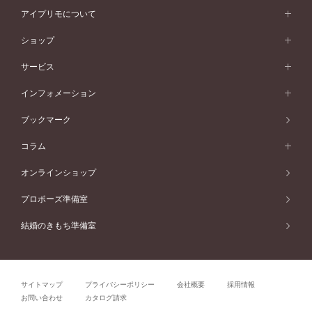
スタイルから選ぶ
プラチナ
ネックレス
コンビネーション
オリジンビリーフ
ペールブラウンゴールド
ダブルサイドメレ
アイプリモについて
V字ライン
フェミニン
ピンクゴールド
ワンメレ
50万円台～
シンプル
イエローゴールド
婚約指輪ガイド
ベビーリング
価格帯から選ぶ
フラワリー
コンビネーション
ラインメレ
モード
アイプリモについて
ペールブラウンゴールド
セベラルメレ
ショップ
40万円台～
フェミニン
ピンクゴールド
ファッションリング
50万円～
婚約指輪 人気ランキング
結婚指輪 人気ランキング
初空
エレガント
コンビネーション
ラインメレ
30万円台～
®
モード
パーソナルハンド診断
店舗一覧
ペールブラウンゴールド
ブレスレット
サービス
40万円～50万円
婚約ネックレス
エトワル
ゴージャス
20万円台～
エレガント
ピアス
30万円～40万円
デザインへのこだわり
プロポーズサポート
スワハ
北海道
インフォメーション
ダイヤモンドシェイプコレクション
10万円台～
ゴージャス
イヤリング
20万円～30万円
品質へのこだわり
プレミオン
サービス
ご来店予約について
札幌店
ブックマーク
®
パーフェクトプロポーズリング
アニバーサリーギフト
10万円～20万円
一生涯のメンテナンス
函館店
アフターサービス
ニュース一覧
コラム
ダイヤモンドプロポーズ
取扱店)エヴァンスブライダル 旭川本店
近くに店舗がある
ご購入方法・仕上げ日数
お客様の声
コラム
オンラインショップ
プロミスダイヤモンド&バースストーン
東北
SWEET STORIES
ダイヤモンド
プロポーズ準備室
婚約指輪
ブライダルアイテム
仙台店
ショップブログ
結婚のきもち準備室
結婚指輪
青森店
公式アンバサダー
リング
弘前パークホテル店
よくあるご質問
プロポーズ
秋田店
サイトマップ
プライバシーポリシー
会社概要
採用情報
結婚関連
盛岡大通店
お問い合わせ
カタログ請求