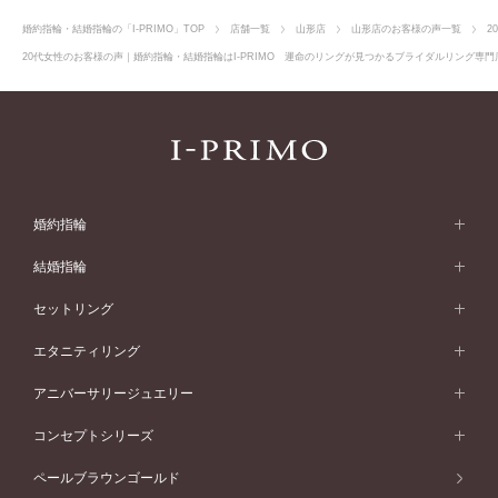
婚約指輪・結婚指輪の「I-PRIMO」TOP
店舗一覧
山形店
山形店のお客様の声一覧
2
20代女性のお客様の声｜婚約指輪・結婚指輪はI-PRIMO 運命のリングが見つかるブライダルリング専門店
婚約指輪
婚約指輪 (エンゲージリング)
結婚指輪
婚約指輪一覧
結婚指輪 (マリッジリング)
セットリング
素材から選ぶ
結婚指輪一覧
セットリング
エタニティリング
プラチナ
フォルムから選ぶ
素材から選ぶ
セットリング一覧
エタニティリング
アニバーサリージュエリー
イエローゴールド
ストレートライン
プラチナ
セッティングから選ぶ
フォルムから選ぶ
素材から選ぶ
エタニティリング一覧
アニバーサリージュエリー
コンセプトシリーズ
ピンクゴールド
ウェーブライン
イエローゴールド
ソリテール
ストレートライン
スタイルから選ぶ
プラチナ
セッティングから選ぶ
素材から選ぶ
アニバーサリージュエリー一覧
コンセプトシリーズ
ペールブラウンゴールド
ペールブラウンゴールド
V字ライン
ピンクゴールド
ワンサイドメレ
ウェーブライン
シンプル
イエローゴールド
プレーン
価格帯から選ぶ