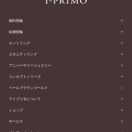
婚約指輪
婚約指輪 (エンゲージリング)
結婚指輪
婚約指輪一覧
結婚指輪 (マリッジリング)
セットリング
素材から選ぶ
結婚指輪一覧
セットリング
エタニティリング
プラチナ
フォルムから選ぶ
素材から選ぶ
セットリング一覧
エタニティリング
アニバーサリージュエリー
イエローゴールド
ストレートライン
プラチナ
セッティングから選ぶ
フォルムから選ぶ
素材から選ぶ
エタニティリング一覧
アニバーサリージュエリー
コンセプトシリーズ
ピンクゴールド
ウェーブライン
イエローゴールド
ソリテール
ストレートライン
スタイルから選ぶ
プラチナ
セッティングから選ぶ
素材から選ぶ
アニバーサリージュエリー一覧
コンセプトシリーズ
ペールブラウンゴールド
ペールブラウンゴールド
V字ライン
ピンクゴールド
ワンサイドメレ
ウェーブライン
シンプル
イエローゴールド
プレーン
価格帯から選ぶ
スタイルから選ぶ
プラチナ
ネックレス
コンビネーション
オリジンビリーフ
ペールブラウンゴールド
ダブルサイドメレ
アイプリモについて
V字ライン
フェミニン
ピンクゴールド
ワンメレ
50万円台～
シンプル
イエローゴールド
婚約指輪ガイド
ベビーリング
価格帯から選ぶ
フラワリー
コンビネーション
ラインメレ
モード
アイプリモについて
ペールブラウンゴールド
セベラルメレ
ショップ
40万円台～
フェミニン
ピンクゴールド
ファッションリング
50万円～
婚約指輪 人気ランキング
結婚指輪 人気ランキング
初空
エレガント
コンビネーション
ラインメレ
30万円台～
®
モード
パーソナルハンド診断
店舗一覧
ペールブラウンゴールド
ブレスレット
サービス
40万円～50万円
婚約ネックレス
エトワル
ゴージャス
20万円台～
エレガント
ピアス
30万円～40万円
デザインへのこだわり
プロポーズサポート