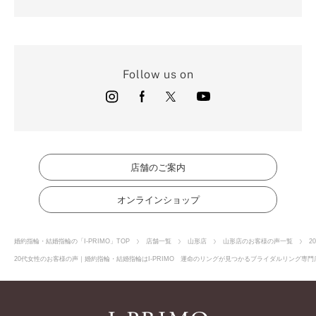
Follow us on
店舗のご案内
オンラインショップ
婚約指輪・結婚指輪の「I-PRIMO」TOP
店舗一覧
山形店
山形店のお客様の声一覧
2
20代女性のお客様の声｜婚約指輪・結婚指輪はI-PRIMO 運命のリングが見つかるブライダルリング専門店