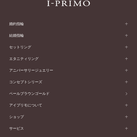
婚約指輪
婚約指輪 (エンゲージリング)
結婚指輪
婚約指輪一覧
結婚指輪 (マリッジリング)
セットリング
素材から選ぶ
結婚指輪一覧
セットリング
エタニティリング
プラチナ
フォルムから選ぶ
素材から選ぶ
セットリング一覧
エタニティリング
アニバーサリージュエリー
イエローゴールド
ストレートライン
プラチナ
セッティングから選ぶ
フォルムから選ぶ
素材から選ぶ
エタニティリング一覧
アニバーサリージュエリー
コンセプトシリーズ
ピンクゴールド
ウェーブライン
イエローゴールド
ソリテール
ストレートライン
スタイルから選ぶ
プラチナ
セッティングから選ぶ
素材から選ぶ
アニバーサリージュエリー一覧
コンセプトシリーズ
ペールブラウンゴールド
ペールブラウンゴールド
V字ライン
ピンクゴールド
ワンサイドメレ
ウェーブライン
シンプル
イエローゴールド
プレーン
価格帯から選ぶ
スタイルから選ぶ
プラチナ
ネックレス
コンビネーション
オリジンビリーフ
ペールブラウンゴールド
ダブルサイドメレ
アイプリモについて
V字ライン
フェミニン
ピンクゴールド
ワンメレ
50万円台～
シンプル
イエローゴールド
婚約指輪ガイド
ベビーリング
価格帯から選ぶ
フラワリー
コンビネーション
ラインメレ
モード
アイプリモについて
ペールブラウンゴールド
セベラルメレ
ショップ
40万円台～
フェミニン
ピンクゴールド
ファッションリング
50万円～
婚約指輪 人気ランキング
結婚指輪 人気ランキング
初空
エレガント
コンビネーション
ラインメレ
30万円台～
®
モード
パーソナルハンド診断
店舗一覧
ペールブラウンゴールド
ブレスレット
サービス
40万円～50万円
婚約ネックレス
エトワル
ゴージャス
20万円台～
エレガント