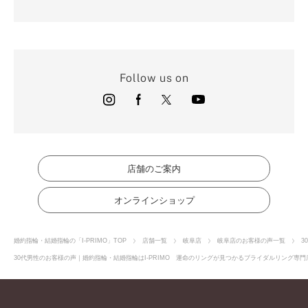
Follow us on
店舗のご案内
オンラインショップ
婚約指輪・結婚指輪の「I-PRIMO」TOP
店舗一覧
岐阜店
岐阜店のお客様の声一覧
3
30代男性のお客様の声｜婚約指輪・結婚指輪はI-PRIMO 運命のリングが見つかるブライダルリング専門店