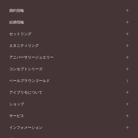
婚約指輪
婚約指輪 (エンゲージリング)
結婚指輪
婚約指輪一覧
結婚指輪 (マリッジリング)
セットリング
素材から選ぶ
結婚指輪一覧
セットリング
エタニティリング
プラチナ
フォルムから選ぶ
素材から選ぶ
セットリング一覧
エタニティリング
アニバーサリージュエリー
イエローゴールド
ストレートライン
プラチナ
セッティングから選ぶ
フォルムから選ぶ
素材から選ぶ
エタニティリング一覧
アニバーサリージュエリー
コンセプトシリーズ
ピンクゴールド
ウェーブライン
イエローゴールド
ソリテール
ストレートライン
スタイルから選ぶ
プラチナ
セッティングから選ぶ
素材から選ぶ
アニバーサリージュエリー一覧
コンセプトシリーズ
ペールブラウンゴールド
ペールブラウンゴールド
V字ライン
ピンクゴールド
ワンサイドメレ
ウェーブライン
シンプル
イエローゴールド
プレーン
価格帯から選ぶ
スタイルから選ぶ
プラチナ
ネックレス
コンビネーション
オリジンビリーフ
ペールブラウンゴールド
ダブルサイドメレ
アイプリモについて
V字ライン
フェミニン
ピンクゴールド
ワンメレ
50万円台～
シンプル
イエローゴールド
婚約指輪ガイド
ベビーリング
価格帯から選ぶ
フラワリー
コンビネーション
ラインメレ
モード
アイプリモについて
ペールブラウンゴールド
セベラルメレ
ショップ
40万円台～
フェミニン
ピンクゴールド
ファッションリング
50万円～
婚約指輪 人気ランキング
結婚指輪 人気ランキング
初空
エレガント
コンビネーション
ラインメレ
30万円台～
®
モード
パーソナルハンド診断
店舗一覧
ペールブラウンゴールド
ブレスレット
サービス
40万円～50万円
婚約ネックレス
エトワル
ゴージャス
20万円台～
エレガント
ピアス
30万円～40万円
デザインへのこだわり
プロポーズサポート
スワハ
北海道
インフォメーション
ダイヤモンドシェイプコレクション
10万円台～
ゴージャス
イヤリング
20万円～30万円
品質へのこだわり
プレミオン
サービス
ご来店予約について