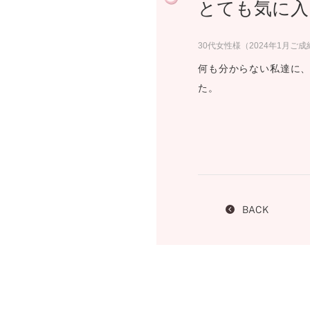
とても気に入
プロ
ペールブラウンゴールド
ン
ブラ
30代女性様（2024年1月ご成
コンセプトシリーズ
何も分からない私達に
プロ
オリジンビリーフ
た。
フラワリー
初空
ショ
エトワル
店舗
スワハ
ご来
プレミオン
BACK