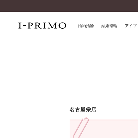
婚約指輪
結婚指輪
アイプ
婚約指輪一覧
アイ
結婚指輪一覧
パー
セットリング一覧
デザ
エタニティリング一覧
品質
アニバーサリージュエリー一覧
一生
近く
コレクション
名古屋栄店
®
パーフェクトプロポーズリング
サー
ダイヤモンドプロポーズ
アフ
婚約ネックレス
ご購
ダイヤモンドシェイプコレクション