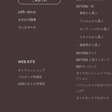
ご来店予約
婚約指輪一覧
お問い合わせ
素材から選ぶ
プラチナ
カタログ請求
フォルムから選ぶ
イエローゴールド
ブックマーク
ストレートライン
セッティングから選ぶ
ピンクゴールド
ウェーブライン
ソリテール
ペールブラウンゴール
スタイルから選ぶ
V字ライン
ワンサイドメレ
コンビネーション
シンプル
価格帯から選ぶ
ダブルサイドメレ
フェミニン
50万円台～
ラインメレ
婚約指輪ガイド
モード
40万円台～
婚約指輪 人気ランキング
エレガント
WEB SITE
30万円台～
婚約ネックレス
ゴージャス
20万円台～
オンラインショップ
ダイヤモンドシェイプコレ
10万円台～
プロポーズ準備室
クション
結婚のきもち準備室
パーフェクトプロポーズリ
®
ング
ダイヤモンドプロポーズ