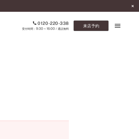
0120-220-338
来店予約
9:30～16:00
受付時間：
/ 通話無料
ブックマーク
ONLINE SHOP
ご来店予約
予約専用ダイヤル
0120-220-338
9:30～16:00
（受付時間：
・通話無料）
カタログ請求
お問い合わせ