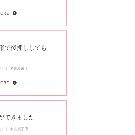
MORE
形で後押ししても
約）
名古屋栄店
MORE
ができました
約）
名古屋栄店