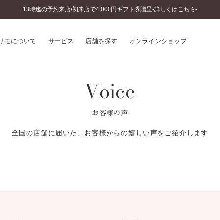
13時迄の予約来店/初来店で4,000円ギフト券贈呈-詳しくはこちら-
リモについて
サービス
店舗を探す
オンラインショップ
Voice
プリモについて
婚約指輪とは
結婚指輪とは
®
ソナルハンド診断
セットリングとは
お客様の声
インへのこだわり
エタニティリングとは
へのこだわり
全国の店舗に届いた、お客様からの嬉しい声をご紹介します
涯のメンテナンス
ニュース一覧
に店舗がある
お客様の声
SWEET STORIES
ビス
ショップブログ
ターサービス
コラム
入方法・仕上げ日数
よくあるご質問