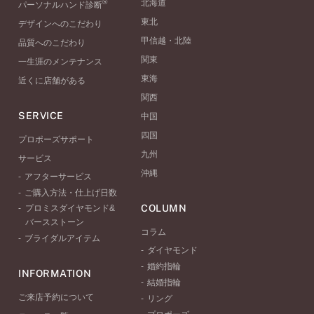
®
北海道
パーソナルハンド診断
東北
デザインへのこだわり
甲信越・北陸
品質へのこだわり
関東
一生涯のメンテナンス
東海
近くに店舗がある
関西
SERVICE
中国
四国
プロポーズサポート
九州
サービス
沖縄
アフターサービス
ご購入方法・仕上げ日数
COLUMN
プロミスダイヤモンド&
バースストーン
コラム
ブライダルアイテム
ダイヤモンド
婚約指輪
INFORMATION
結婚指輪
ご来店予約について
リング