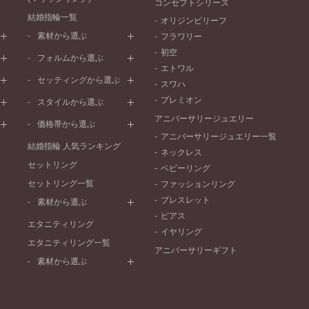
コンセプトシリーズ
結婚指輪一覧
オリジンビリーフ
素材から選ぶ
フラワリー
初空
プラチナ
フォルムから選ぶ
エトワル
イエローゴールド
ストレートライン
セッティングから選ぶ
スワハ
ピンクゴールド
ウェーブライン
プレーン
プレミオン
ド
ペールブラウンゴールド
スタイルから選ぶ
V字ライン
ワンメレ
コンビネーション
アニバーサリージュエリー
シンプル
価格帯から選ぶ
セベラルメレ
フェミニン
アニバーサリージュエリー一覧
50万円～
ラインメレ
結婚指輪 人気ランキング
モード
ネックレス
40万円～50万円
セットリング
エレガント
ベビーリング
30万円～40万円
セットリング一覧
ゴージャス
ファッションリング
20万円～30万円
ブレスレット
素材から選ぶ
10万円～20万円
ピアス
プラチナ
エタニティリング
イヤリング
イエローゴールド
エタニティリング一覧
アニバーサリーギフト
ピンクゴールド
素材から選ぶ
ペールブラウンゴールド
プラチナ
コンビネーション
イエローゴールド