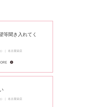
望等聞き入れてく
約）
名古屋栄店
MORE
い
約）
名古屋栄店