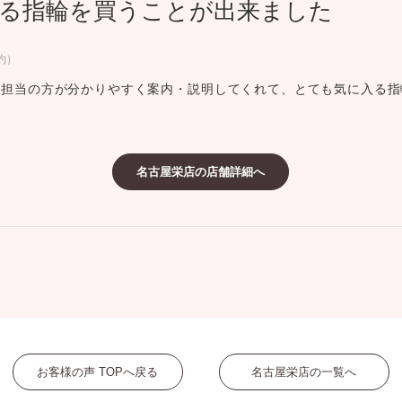
る指輪を買うことが出来ました
ミスダイヤモンド&バースストー
イダルアイテム
約）
、担当の方が分かりやすく案内・説明してくれて、とても気に入る指
ポーズサポート
ップ
名古屋栄店の店舗詳細へ
一覧
店予約について
お客様の声 TOPへ戻る
名古屋栄店の一覧へ