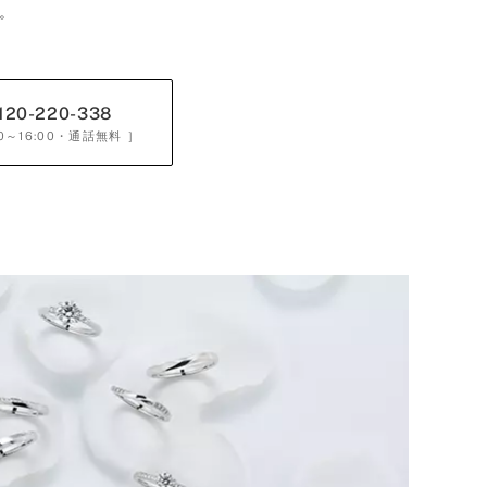
。
120-220-338
0～16:00
・通話無料 ］