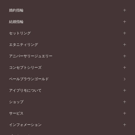
婚約指輪
婚約指輪 (エンゲージリング)
結婚指輪
婚約指輪一覧
結婚指輪 (マリッジリング)
セットリング
素材から選ぶ
結婚指輪一覧
セットリング
エタニティリング
プラチナ
フォルムから選ぶ
素材から選ぶ
セットリング一覧
エタニティリング
アニバーサリージュエリー
イエローゴールド
ストレートライン
プラチナ
セッティングから選ぶ
フォルムから選ぶ
素材から選ぶ
エタニティリング一覧
アニバーサリージュエリー
コンセプトシリーズ
ピンクゴールド
ウェーブライン
イエローゴールド
ソリテール
ストレートライン
スタイルから選ぶ
プラチナ
セッティングから選ぶ
素材から選ぶ
アニバーサリージュエリー一覧
コンセプトシリーズ
ペールブラウンゴールド
ペールブラウンゴールド
V字ライン
ピンクゴールド
ワンサイドメレ
ウェーブライン
シンプル
イエローゴールド
プレーン
価格帯から選ぶ
スタイルから選ぶ
プラチナ
ネックレス
コンビネーション
オリジンビリーフ
ペールブラウンゴールド
ダブルサイドメレ
アイプリモについて
V字ライン
フェミニン
ピンクゴールド
ワンメレ
50万円台～
シンプル
イエローゴールド
婚約指輪ガイド
ベビーリング
価格帯から選ぶ
フラワリー
コンビネーション
ラインメレ
モード
アイプリモについて
ペールブラウンゴールド
セベラルメレ
ショップ
40万円台～
フェミニン
ピンクゴールド
ファッションリング
50万円～
婚約指輪 人気ランキング
結婚指輪 人気ランキング
初空
エレガント
コンビネーション
ラインメレ
30万円台～
®
モード
パーソナルハンド診断
店舗一覧
ペールブラウンゴールド
ブレスレット
サービス
40万円～50万円
婚約ネックレス
エトワル
ゴージャス
20万円台～
エレガント
ピアス
30万円～40万円
デザインへのこだわり
プロポーズサポート
スワハ
北海道
インフォメーション
ダイヤモンドシェイプコレクション
10万円台～
ゴージャス
イヤリング
20万円～30万円
品質へのこだわり
プレミオン
サービス
ご来店予約について