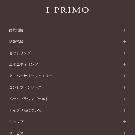
婚約指輪
婚約指輪 (エンゲージリング)
結婚指輪
婚約指輪一覧
結婚指輪 (マリッジリング)
セットリング
素材から選ぶ
結婚指輪一覧
セットリング
エタニティリング
プラチナ
フォルムから選ぶ
素材から選ぶ
セットリング一覧
エタニティリング
アニバーサリージュエリー
イエローゴールド
ストレートライン
プラチナ
セッティングから選ぶ
フォルムから選ぶ
素材から選ぶ
エタニティリング一覧
アニバーサリージュエリー
コンセプトシリーズ
ピンクゴールド
ウェーブライン
イエローゴールド
ソリテール
ストレートライン
スタイルから選ぶ
プラチナ
セッティングから選ぶ
素材から選ぶ
アニバーサリージュエリー一覧
コンセプトシリーズ
ペールブラウンゴールド
ペールブラウンゴールド
V字ライン
ピンクゴールド
ワンサイドメレ
ウェーブライン
シンプル
イエローゴールド
プレーン
価格帯から選ぶ
スタイルから選ぶ
プラチナ
ネックレス
コンビネーション
オリジンビリーフ
ペールブラウンゴールド
ダブルサイドメレ
アイプリモについて
V字ライン
フェミニン
ピンクゴールド
ワンメレ
50万円台～
シンプル
イエローゴールド
婚約指輪ガイド
ベビーリング
価格帯から選ぶ
フラワリー
コンビネーション
ラインメレ
モード
アイプリモについて
ペールブラウンゴールド
セベラルメレ
ショップ
40万円台～
フェミニン
ピンクゴールド
ファッションリング
50万円～
婚約指輪 人気ランキング
結婚指輪 人気ランキング
初空
エレガント
コンビネーション
ラインメレ
30万円台～
®
モード
パーソナルハンド診断
店舗一覧
ペールブラウンゴールド
ブレスレット
サービス
40万円～50万円