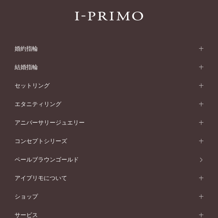
婚約指輪
婚約指輪 (エンゲージリング)
結婚指輪
婚約指輪一覧
結婚指輪 (マリッジリング)
セットリング
素材から選ぶ
結婚指輪一覧
セットリング
エタニティリング
プラチナ
フォルムから選ぶ
素材から選ぶ
セットリング一覧
エタニティリング
アニバーサリージュエリー
イエローゴールド
ストレートライン
プラチナ
セッティングから選ぶ
フォルムから選ぶ
素材から選ぶ
エタニティリング一覧
アニバーサリージュエリー
コンセプトシリーズ
ピンクゴールド
ウェーブライン
イエローゴールド
ソリテール
ストレートライン
スタイルから選ぶ
プラチナ
セッティングから選ぶ
素材から選ぶ
アニバーサリージュエリー一覧
コンセプトシリーズ
ペールブラウンゴールド
ペールブラウンゴールド
V字ライン
ピンクゴールド
ワンサイドメレ
ウェーブライン
シンプル
イエローゴールド
プレーン
価格帯から選ぶ
スタイルから選ぶ
プラチナ
ネックレス
コンビネーション
オリジンビリーフ
ペールブラウンゴールド
ダブルサイドメレ
アイプリモについて
V字ライン
フェミニン
ピンクゴールド
ワンメレ
50万円台～
シンプル
イエローゴールド
婚約指輪ガイド
ベビーリング
価格帯から選ぶ
フラワリー
コンビネーション
ラインメレ
モード
アイプリモについて
ペールブラウンゴールド
セベラルメレ
ショップ
40万円台～
フェミニン
ピンクゴールド
ファッションリング
50万円～
婚約指輪 人気ランキング
結婚指輪 人気ランキング
初空
エレガント
コンビネーション
ラインメレ
30万円台～
®
モード
パーソナルハンド診断
店舗一覧
ペールブラウンゴールド
ブレスレット
サービス
40万円～50万円