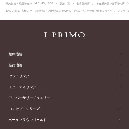
婚約指輪・結婚指輪の「I-PRIMO」TOP
店舗一覧
名古屋栄店
名古屋栄店のお客様の声一
30代女性のお客様の声｜婚約指輪・結婚指輪はI-PRIMO 運命のリングが見つかるブライダルリング専門店
婚約指輪
婚約指輪 (エンゲージリング)
結婚指輪
婚約指輪一覧
結婚指輪 (マリッジリング)
セットリング
素材から選ぶ
結婚指輪一覧
セットリング
エタニティリング
プラチナ
フォルムから選ぶ
素材から選ぶ
セットリング一覧
エタニティリング
アニバーサリージュエリー
イエローゴールド
ストレートライン
プラチナ
セッティングから選ぶ
フォルムから選ぶ
素材から選ぶ
エタニティリング一覧
アニバーサリージュエリー
コンセプトシリーズ
ピンクゴールド
ウェーブライン
イエローゴールド
ソリテール
ストレートライン
スタイルから選ぶ
プラチナ
セッティングから選ぶ
素材から選ぶ
アニバーサリージュエリー一覧
コンセプトシリーズ
ペールブラウンゴールド
ペールブラウンゴールド
V字ライン
ピンクゴールド
ワンサイドメレ
ウェーブライン
シンプル
イエローゴールド
プレーン
価格帯から選ぶ
スタイルから選ぶ
プラチナ
ネックレス
コンビネーション
オリジンビリーフ