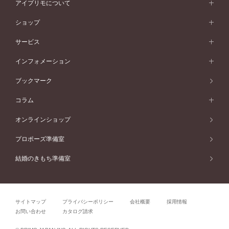
ペールブラウンゴールド
ダブルサイドメレ
アイプリモについて
V字ライン
フェミニン
ピンクゴールド
ワンメレ
50万円台～
シンプル
イエローゴールド
婚約指輪ガイド
ベビーリング
価格帯から選ぶ
フラワリー
コンビネーション
ラインメレ
モード
アイプリモについて
ペールブラウンゴールド
セベラルメレ
ショップ
40万円台～
フェミニン
ピンクゴールド
ファッションリング
50万円～
婚約指輪 人気ランキング
結婚指輪 人気ランキング
初空
エレガント
コンビネーション
ラインメレ
30万円台～
®
モード
パーソナルハンド診断
店舗一覧
ペールブラウンゴールド
ブレスレット
サービス
40万円～50万円
婚約ネックレス
エトワル
ゴージャス
20万円台～
エレガント
ピアス
30万円～40万円
デザインへのこだわり
プロポーズサポート
スワハ
北海道
インフォメーション
ダイヤモンドシェイプコレクション
10万円台～
ゴージャス
イヤリング
20万円～30万円
品質へのこだわり
プレミオン
サービス
ご来店予約について
札幌店
ブックマーク
®
パーフェクトプロポーズリング
アニバーサリーギフト
10万円～20万円
一生涯のメンテナンス
函館店
アフターサービス
ニュース一覧
コラム
ダイヤモンドプロポーズ
取扱店)エヴァンスブライダル 旭川本店
近くに店舗がある
ご購入方法・仕上げ日数
お客様の声
コラム
オンラインショップ
プロミスダイヤモンド&バースストーン
東北
SWEET STORIES
ダイヤモンド
プロポーズ準備室
婚約指輪
ブライダルアイテム
仙台店
ショップブログ
結婚のきもち準備室
結婚指輪
青森店
公式アンバサダー
リング
弘前パークホテル店
よくあるご質問
プロポーズ
秋田店
サイトマップ
プライバシーポリシー
会社概要
採用情報
結婚関連
盛岡大通店
お問い合わせ
カタログ請求
山形店
関連コラム