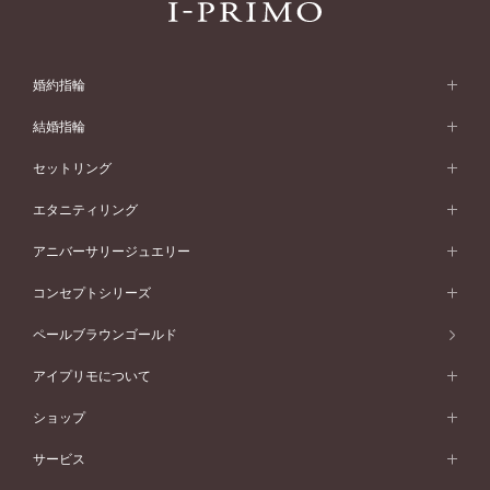
婚約指輪
婚約指輪 (エンゲージリング)
結婚指輪
婚約指輪一覧
結婚指輪 (マリッジリング)
セットリング
素材から選ぶ
結婚指輪一覧
セットリング
エタニティリング
プラチナ
フォルムから選ぶ
素材から選ぶ
セットリング一覧
エタニティリング
アニバーサリージュエリー
イエローゴールド
ストレートライン
プラチナ
セッティングから選ぶ
フォルムから選ぶ
素材から選ぶ
エタニティリング一覧
アニバーサリージュエリー
コンセプトシリーズ
ピンクゴールド
ウェーブライン
イエローゴールド
ソリテール
ストレートライン
スタイルから選ぶ
プラチナ
セッティングから選ぶ
素材から選ぶ
アニバーサリージュエリー一覧
コンセプトシリーズ
ペールブラウンゴールド
ペールブラウンゴールド
V字ライン
ピンクゴールド
ワンサイドメレ
ウェーブライン
シンプル
イエローゴールド
プレーン
価格帯から選ぶ
スタイルから選ぶ
プラチナ
ネックレス
コンビネーション
オリジンビリーフ
ペールブラウンゴールド
ダブルサイドメレ
アイプリモについて
V字ライン
フェミニン
ピンクゴールド
ワンメレ
50万円台～
シンプル
イエローゴールド
婚約指輪ガイド
ベビーリング
価格帯から選ぶ
フラワリー
コンビネーション
ラインメレ
モード
アイプリモについて
ペールブラウンゴールド
セベラルメレ
ショップ
40万円台～
フェミニン
ピンクゴールド
ファッションリング
50万円～
婚約指輪 人気ランキング
結婚指輪 人気ランキング
初空
エレガント
コンビネーション
ラインメレ
30万円台～
®
モード
パーソナルハンド診断
店舗一覧
ペールブラウンゴールド
ブレスレット
サービス
40万円～50万円
婚約ネックレス
エトワル
ゴージャス
20万円台～
エレガント