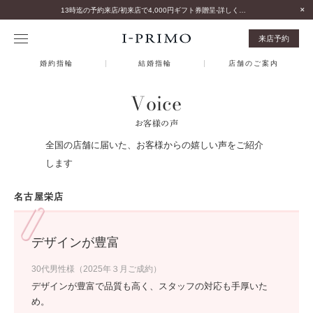
13時迄の予約来店/初来店で4,000円ギフト券贈呈-詳しくはこちら-
来店予約
婚約指輪
結婚指輪
店舗のご案内
Voice
お客様の声
全国の店舗に届いた、お客様からの嬉しい声をご紹介
します
名古屋栄店
デザインが豊富
30代男性様（2025年３月ご成約）
デザインが豊富で品質も高く、スタッフの対応も手厚いた
め。