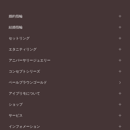
婚約指輪
婚約指輪 (エンゲージリング)
結婚指輪
婚約指輪一覧
結婚指輪 (マリッジリング)
セットリング
素材から選ぶ
結婚指輪一覧
セットリング
エタニティリング
プラチナ
フォルムから選ぶ
素材から選ぶ
セットリング一覧
エタニティリング
アニバーサリージュエリー
イエローゴールド
ストレートライン
プラチナ
セッティングから選ぶ
フォルムから選ぶ
素材から選ぶ
エタニティリング一覧
アニバーサリージュエリー
コンセプトシリーズ
ピンクゴールド
ウェーブライン
イエローゴールド
ソリテール
ストレートライン
スタイルから選ぶ
プラチナ
セッティングから選ぶ
素材から選ぶ
アニバーサリージュエリー一覧
コンセプトシリーズ
ペールブラウンゴールド
ペールブラウンゴールド
V字ライン
ピンクゴールド
ワンサイドメレ
ウェーブライン
シンプル
イエローゴールド
プレーン
価格帯から選ぶ
スタイルから選ぶ
プラチナ
ネックレス
コンビネーション
オリジンビリーフ
ペールブラウンゴールド
ダブルサイドメレ
アイプリモについて
V字ライン
フェミニン
ピンクゴールド
ワンメレ
50万円台～
シンプル
イエローゴールド
婚約指輪ガイド
ベビーリング
価格帯から選ぶ
フラワリー
コンビネーション
ラインメレ
モード
アイプリモについて
ペールブラウンゴールド
セベラルメレ
ショップ
40万円台～
フェミニン
ピンクゴールド
ファッションリング
50万円～
婚約指輪 人気ランキング
結婚指輪 人気ランキング
初空
エレガント
コンビネーション
ラインメレ
30万円台～
®
モード
パーソナルハンド診断
店舗一覧
ペールブラウンゴールド
ブレスレット
サービス
40万円～50万円
婚約ネックレス
エトワル
ゴージャス
20万円台～
エレガント
ピアス
30万円～40万円
デザインへのこだわり
プロポーズサポート
スワハ
北海道
インフォメーション
ダイヤモンドシェイプコレクション