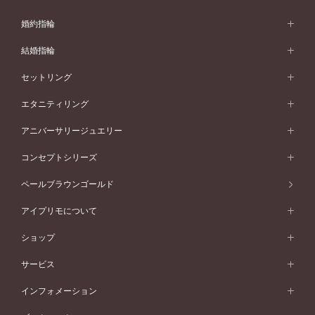
婚約指輪
婚約指輪 (エンゲージリング)
結婚指輪
婚約指輪一覧
結婚指輪 (マリッジリング)
セットリング
素材から選ぶ
結婚指輪一覧
セットリング
エタニティリング
プラチナ
フォルムから選ぶ
素材から選ぶ
セットリング一覧
エタニティリング
アニバーサリージュエリー
イエローゴールド
ストレートライン
プラチナ
セッティングから選ぶ
フォルムから選ぶ
素材から選ぶ
エタニティリング一覧
アニバーサリージュエリー
コンセプトシリーズ
ピンクゴールド
ウェーブライン
イエローゴールド
ソリテール
ストレートライン
スタイルから選ぶ
プラチナ
セッティングから選ぶ
素材から選ぶ
アニバーサリージュエリー一覧
コンセプトシリーズ
ペールブラウンゴールド
ペールブラウンゴールド
V字ライン
ピンクゴールド
ワンサイドメレ
ウェーブライン
シンプル
イエローゴールド
プレーン
価格帯から選ぶ
スタイルから選ぶ
プラチナ
ネックレス
コンビネーション
オリジンビリーフ
ペールブラウンゴールド
ダブルサイドメレ
アイプリモについて
V字ライン
フェミニン
ピンクゴールド
ワンメレ
50万円台～
シンプル
イエローゴールド
婚約指輪ガイド
ベビーリング
価格帯から選ぶ
フラワリー
コンビネーション
ラインメレ
モード
アイプリモについて
ペールブラウンゴールド
セベラルメレ
ショップ
40万円台～
フェミニン
ピンクゴールド
ファッションリング
50万円～
婚約指輪 人気ランキング
結婚指輪 人気ランキング
初空
エレガント
コンビネーション
ラインメレ
30万円台～
®
モード
パーソナルハンド診断
店舗一覧
ペールブラウンゴールド
ブレスレット
サービス
40万円～50万円
婚約ネックレス
エトワル
ゴージャス
20万円台～
エレガント
ピアス
30万円～40万円
デザインへのこだわり
プロポーズサポート
スワハ
北海道
インフォメーション
ダイヤモンドシェイプコレクション
10万円台～
ゴージャス
イヤリング
20万円～30万円
品質へのこだわり
プレミオン
サービス
ご来店予約について