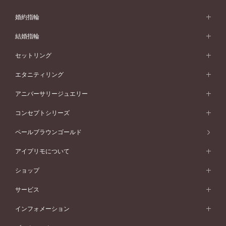
婚約指輪
婚約指輪 (エンゲージリング)
結婚指輪
婚約指輪一覧
結婚指輪 (マリッジリング)
セットリング
素材から選ぶ
結婚指輪一覧
セットリング
エタニティリング
プラチナ
フォルムから選ぶ
素材から選ぶ
セットリング一覧
エタニティリング
アニバーサリージュエリー
イエローゴールド
ストレートライン
プラチナ
セッティングから選ぶ
フォルムから選ぶ
素材から選ぶ
エタニティリング一覧
アニバーサリージュエリー
コンセプトシリーズ
ピンクゴールド
ウェーブライン
イエローゴールド
ソリテール
ストレートライン
スタイルから選ぶ
プラチナ
セッティングから選ぶ
素材から選ぶ
アニバーサリージュエリー一覧
コンセプトシリーズ
ペールブラウンゴールド
ペールブラウンゴールド
V字ライン
ピンクゴールド
ワンサイドメレ
ウェーブライン
シンプル
イエローゴールド
プレーン
価格帯から選ぶ
スタイルから選ぶ
プラチナ
ネックレス
コンビネーション
オリジンビリーフ
ペールブラウンゴールド
ダブルサイドメレ
アイプリモについて
V字ライン
フェミニン
ピンクゴールド
ワンメレ
50万円台～
シンプル
イエローゴールド
婚約指輪ガイド
ベビーリング
価格帯から選ぶ
フラワリー
コンビネーション
ラインメレ
モード
アイプリモについて
ペールブラウンゴールド
セベラルメレ
ショップ
40万円台～
フェミニン
ピンクゴールド
ファッションリング
50万円～
婚約指輪 人気ランキング
結婚指輪 人気ランキング
初空
エレガント
コンビネーション
ラインメレ
30万円台～
®
モード
パーソナルハンド診断
店舗一覧
ペールブラウンゴールド
ブレスレット
サービス
40万円～50万円
婚約ネックレス
エトワル
ゴージャス
20万円台～
エレガント
ピアス
30万円～40万円
デザインへのこだわり
プロポーズサポート
スワハ
北海道
インフォメーション
ダイヤモンドシェイプコレクション
10万円台～
ゴージャス
イヤリング
20万円～30万円
品質へのこだわり
プレミオン
サービス
ご来店予約について