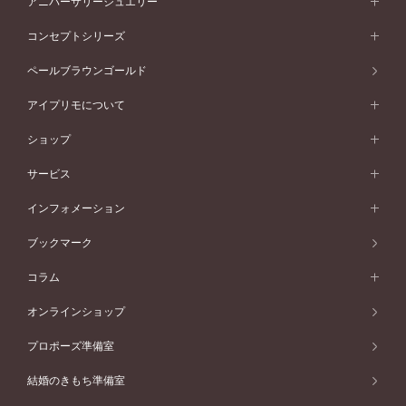
アニバーサリージュエリー
イエローゴールド
ストレートライン
プラチナ
セッティングから選ぶ
フォルムから選ぶ
素材から選ぶ
エタニティリング一覧
アニバーサリージュエリー
コンセプトシリーズ
ピンクゴールド
ウェーブライン
イエローゴールド
ソリテール
ストレートライン
スタイルから選ぶ
プラチナ
セッティングから選ぶ
素材から選ぶ
アニバーサリージュエリー一覧
コンセプトシリーズ
ペールブラウンゴールド
ペールブラウンゴールド
V字ライン
ピンクゴールド
ワンサイドメレ
ウェーブライン
シンプル
イエローゴールド
プレーン
価格帯から選ぶ
スタイルから選ぶ
プラチナ
ネックレス
コンビネーション
オリジンビリーフ
ペールブラウンゴールド
ダブルサイドメレ
アイプリモについて
V字ライン
フェミニン
ピンクゴールド
ワンメレ
50万円台～
シンプル
イエローゴールド
婚約指輪ガイド
ベビーリング
価格帯から選ぶ
フラワリー
コンビネーション
ラインメレ
モード
アイプリモについて
ペールブラウンゴールド
セベラルメレ
ショップ
40万円台～
フェミニン
ピンクゴールド
ファッションリング
50万円～
婚約指輪 人気ランキング
結婚指輪 人気ランキング
初空
エレガント
コンビネーション
ラインメレ
30万円台～
®
モード
パーソナルハンド診断
店舗一覧
ペールブラウンゴールド
ブレスレット
サービス
40万円～50万円
婚約ネックレス
エトワル
ゴージャス
20万円台～
エレガント
ピアス
30万円～40万円
デザインへのこだわり
プロポーズサポート
スワハ
北海道
インフォメーション
ダイヤモンドシェイプコレクション
10万円台～
ゴージャス
イヤリング
20万円～30万円
品質へのこだわり
プレミオン
サービス
ご来店予約について
札幌店
ブックマーク
®
パーフェクトプロポーズリング
アニバーサリーギフト
10万円～20万円
一生涯のメンテナンス
函館店
アフターサービス
ニュース一覧
コラム
ダイヤモンドプロポーズ
取扱店)エヴァンスブライダル 旭川本店
近くに店舗がある
ご購入方法・仕上げ日数
お客様の声
コラム
オンラインショップ
プロミスダイヤモンド&バースストーン
東北
SWEET STORIES
ダイヤモンド
プロポーズ準備室
婚約指輪
ブライダルアイテム
仙台店
ショップブログ
結婚のきもち準備室
結婚指輪
青森店
公式アンバサダー