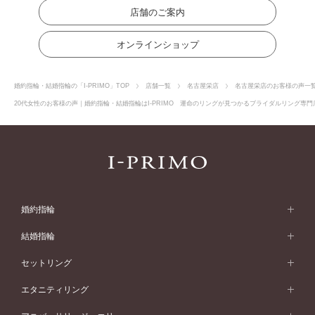
店舗のご案内
オンラインショップ
婚約指輪・結婚指輪の「I-PRIMO」TOP
店舗一覧
名古屋栄店
名古屋栄店のお客様の声一
20代女性のお客様の声｜婚約指輪・結婚指輪はI-PRIMO 運命のリングが見つかるブライダルリング専門店
婚約指輪
婚約指輪 (エンゲージリング)
結婚指輪
婚約指輪一覧
結婚指輪 (マリッジリング)
セットリング
素材から選ぶ
結婚指輪一覧
セットリング
エタニティリング
プラチナ
フォルムから選ぶ
素材から選ぶ
セットリング一覧
エタニティリング