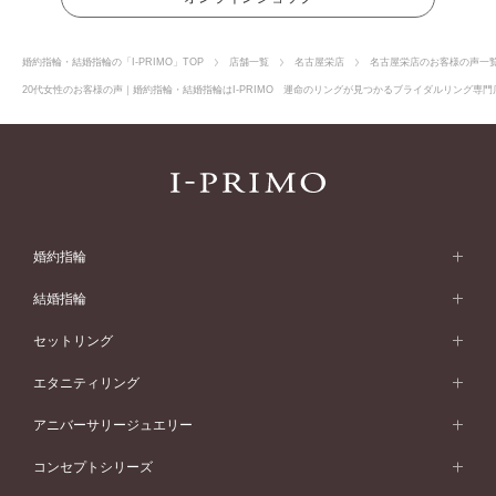
婚約指輪・結婚指輪の「I-PRIMO」TOP
店舗一覧
名古屋栄店
名古屋栄店のお客様の声一
20代女性のお客様の声｜婚約指輪・結婚指輪はI-PRIMO 運命のリングが見つかるブライダルリング専門店
婚約指輪
婚約指輪 (エンゲージリング)
結婚指輪
婚約指輪一覧
結婚指輪 (マリッジリング)
セットリング
素材から選ぶ
結婚指輪一覧
セットリング
エタニティリング
プラチナ
フォルムから選ぶ
素材から選ぶ
セットリング一覧
エタニティリング
アニバーサリージュエリー
イエローゴールド
ストレートライン
プラチナ
セッティングから選ぶ
フォルムから選ぶ
素材から選ぶ
エタニティリング一覧
アニバーサリージュエリー
コンセプトシリーズ
ピンクゴールド
ウェーブライン
イエローゴールド
ソリテール
ストレートライン
スタイルから選ぶ
プラチナ
セッティングから選ぶ