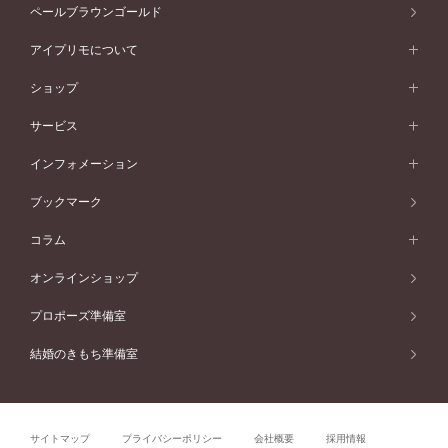
素材から選ぶ
アニバーサリージュエリー一覧
コンセプトシリーズ
ペールブラウンゴールド
ペールブラウンゴールド
V字ライン
ピンクゴールド
ワンサイドメレ
ウェーブライン
シンプル
イエローゴールド
プレーン
価格帯から選ぶ
スタイルから選ぶ
プラチナ
ネックレス
コンビネーション
オリジンビリーフ
ペールブラウンゴールド
ダブルサイドメレ
アイプリモについて
V字ライン
フェミニン
ピンクゴールド
ワンメレ
50万円台～
シンプル
イエローゴールド
婚約指輪ガイド
ベビーリング
価格帯から選ぶ
フラワリー
コンビネーション
ラインメレ
モード
アイプリモについて
ペールブラウンゴールド
セベラルメレ
ショップ
40万円台～
フェミニン
ピンクゴールド
ファッションリング
50万円～
婚約指輪 人気ランキング
結婚指輪 人気ランキング
初空
エレガント
コンビネーション
ラインメレ
30万円台～
®
モード
パーソナルハンド診断
店舗一覧
ペールブラウンゴールド
ブレスレット
サービス
40万円～50万円
婚約ネックレス
エトワル
ゴージャス
20万円台～
エレガント
ピアス
30万円～40万円
デザインへのこだわり
プロポーズサポート
スワハ
北海道
インフォメーション
ダイヤモンドシェイプコレクション
10万円台～
ゴージャス
イヤリング
20万円～30万円
品質へのこだわり
プレミオン
サービス
ご来店予約について
札幌店
ブックマーク
®
パーフェクトプロポーズリング
アニバーサリーギフト
10万円～20万円
一生涯のメンテナンス
函館店
アフターサービス
ニュース一覧
コラム
ダイヤモンドプロポーズ
取扱店)エヴァンスブライダル 旭川本店
近くに店舗がある
ご購入方法・仕上げ日数
お客様の声
コラム
オンラインショップ
プロミスダイヤモンド&バースストーン
東北
SWEET STORIES
ダイヤモンド
プロポーズ準備室
婚約指輪
ブライダルアイテム
仙台店
ショップブログ
結婚のきもち準備室
結婚指輪
青森店
公式アンバサダー
リング
弘前パークホテル店
よくあるご質問
プロポーズ
秋田店
サイトマップ
プライバシーポリシー
会社概要
採用情報