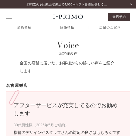
13時迄の予約来店/初来店で4,000円ギフト券贈呈-詳しくはこちら-
来店予約
婚約指輪
結婚指輪
店舗のご案内
Voice
お客様の声
全国の店舗に届いた、お客様からの嬉しい声をご紹介
します
名古屋栄店
アフターサービスが充実してるのでお勧め
します
30代男性様（2025年5月ご成約）
指輪のデザインやスタッフさんの対応の良さはもちろんです