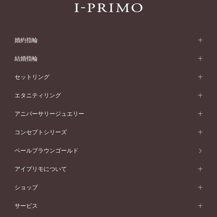
婚約指輪
婚約指輪 (エンゲージリング)
結婚指輪
婚約指輪一覧
結婚指輪 (マリッジリング)
セットリング
素材から選ぶ
結婚指輪一覧
セットリング
エタニティリング
プラチナ
フォルムから選ぶ
素材から選ぶ
セットリング一覧
エタニティリング
アニバーサリージュエリー
イエローゴールド
ストレートライン
プラチナ
セッティングから選ぶ
フォルムから選ぶ
素材から選ぶ
エタニティリング一覧
アニバーサリージュエリー
コンセプトシリーズ
ピンクゴールド
ウェーブライン
イエローゴールド
ソリテール
ストレートライン
スタイルから選ぶ
プラチナ
セッティングから選ぶ
素材から選ぶ
アニバーサリージュエリー一覧
コンセプトシリーズ
ペールブラウンゴールド
ペールブラウンゴールド
V字ライン
ピンクゴールド
ワンサイドメレ
ウェーブライン
シンプル
イエローゴールド
プレーン
価格帯から選ぶ
スタイルから選ぶ
プラチナ
ネックレス
コンビネーション
オリジンビリーフ
ペールブラウンゴールド
ダブルサイドメレ
アイプリモについて
V字ライン
フェミニン
ピンクゴールド
ワンメレ
50万円台～
シンプル
イエローゴールド
婚約指輪ガイド
ベビーリング
価格帯から選ぶ
フラワリー
コンビネーション
ラインメレ
モード
アイプリモについて
ペールブラウンゴールド
セベラルメレ
ショップ
40万円台～
フェミニン
ピンクゴールド
ファッションリング
50万円～
婚約指輪 人気ランキング
結婚指輪 人気ランキング
初空
エレガント
コンビネーション
ラインメレ
30万円台～
®
モード
パーソナルハンド診断
店舗一覧
ペールブラウンゴールド
ブレスレット
サービス
40万円～50万円
婚約ネックレス
エトワル
ゴージャス
20万円台～