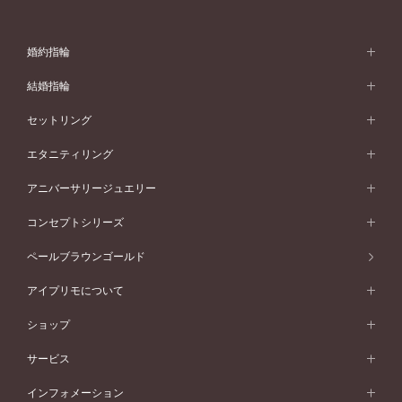
婚約指輪
婚約指輪 (エンゲージリング)
結婚指輪
婚約指輪一覧
結婚指輪 (マリッジリング)
セットリング
素材から選ぶ
結婚指輪一覧
セットリング
エタニティリング
プラチナ
フォルムから選ぶ
素材から選ぶ
セットリング一覧
エタニティリング
アニバーサリージュエリー
イエローゴールド
ストレートライン
プラチナ
セッティングから選ぶ
フォルムから選ぶ
素材から選ぶ
エタニティリング一覧
アニバーサリージュエリー
コンセプトシリーズ
ピンクゴールド
ウェーブライン
イエローゴールド
ソリテール
ストレートライン
スタイルから選ぶ
プラチナ
セッティングから選ぶ
素材から選ぶ
アニバーサリージュエリー一覧
コンセプトシリーズ
ペールブラウンゴールド
ペールブラウンゴールド
V字ライン
ピンクゴールド
ワンサイドメレ
ウェーブライン
シンプル
イエローゴールド
プレーン
価格帯から選ぶ
スタイルから選ぶ
プラチナ
ネックレス
コンビネーション
オリジンビリーフ
ペールブラウンゴールド
ダブルサイドメレ
アイプリモについて
V字ライン
フェミニン
ピンクゴールド
ワンメレ
50万円台～
シンプル
イエローゴールド
婚約指輪ガイド
ベビーリング
価格帯から選ぶ
フラワリー
コンビネーション
ラインメレ
モード
アイプリモについて
ペールブラウンゴールド
セベラルメレ
ショップ
40万円台～
フェミニン
ピンクゴールド
ファッションリング
50万円～
婚約指輪 人気ランキング
結婚指輪 人気ランキング
初空
エレガント
コンビネーション
ラインメレ
30万円台～
®
モード
パーソナルハンド診断
店舗一覧
ペールブラウンゴールド
ブレスレット
サービス
40万円～50万円
婚約ネックレス
エトワル
ゴージャス
20万円台～
エレガント
ピアス
30万円～40万円
デザインへのこだわり
プロポーズサポート
スワハ
北海道
インフォメーション
ダイヤモンドシェイプコレクション