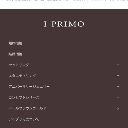
婚約指輪
婚約指輪 (エンゲージリング)
結婚指輪
婚約指輪一覧
結婚指輪 (マリッジリング)
セットリング
素材から選ぶ
結婚指輪一覧
セットリング
エタニティリング
プラチナ
フォルムから選ぶ
素材から選ぶ
セットリング一覧
エタニティリング
アニバーサリージュエリー
イエローゴールド
ストレートライン
プラチナ
セッティングから選ぶ
フォルムから選ぶ
素材から選ぶ
エタニティリング一覧
アニバーサリージュエリー
コンセプトシリーズ
ピンクゴールド
ウェーブライン
イエローゴールド
ソリテール
ストレートライン
スタイルから選ぶ
プラチナ
セッティングから選ぶ
素材から選ぶ
アニバーサリージュエリー一覧
コンセプトシリーズ
ペールブラウンゴールド
ペールブラウンゴールド
V字ライン
ピンクゴールド
ワンサイドメレ
ウェーブライン
シンプル
イエローゴールド
プレーン
価格帯から選ぶ
スタイルから選ぶ
プラチナ
ネックレス
コンビネーション
オリジンビリーフ
ペールブラウンゴールド
ダブルサイドメレ
アイプリモについて
V字ライン
フェミニン
ピンクゴールド
ワンメレ
50万円台～
シンプル
イエローゴールド
婚約指輪ガイド
ベビーリング
価格帯から選ぶ
フラワリー
コンビネーション
ラインメレ