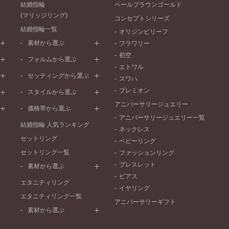
結婚指輪
ペールブラウンゴールド
(マリッジリング)
コンセプトシリーズ
結婚指輪一覧
オリジンビリーフ
素材から選ぶ
フラワリー
初空
プラチナ
フォルムから選ぶ
エトワル
イエローゴールド
ストレートライン
セッティングから選ぶ
スワハ
ピンクゴールド
ウェーブライン
プレーン
プレミオン
ド
ペールブラウンゴールド
スタイルから選ぶ
V字ライン
ワンメレ
コンビネーション
アニバーサリージュエリー
シンプル
価格帯から選ぶ
セベラルメレ
フェミニン
アニバーサリージュエリー一覧
50万円～
ラインメレ
結婚指輪 人気ランキング
モード
ネックレス
40万円～50万円
セットリング
エレガント
ベビーリング
30万円～40万円
セットリング一覧
ゴージャス
ファッションリング
20万円～30万円
ブレスレット
素材から選ぶ
10万円～20万円
ピアス
プラチナ
エタニティリング
イヤリング
イエローゴールド
エタニティリング一覧
アニバーサリーギフト
ピンクゴールド
素材から選ぶ
ペールブラウンゴールド
プラチナ
コンビネーション