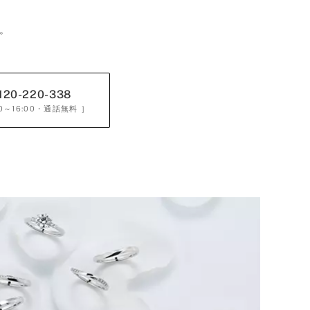
。
120-220-338
0～16:00
・通話無料 ］