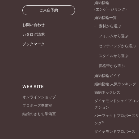
婚約指輪
(エンゲージリング)
ご来店予約
婚約指輪一覧
お問い合わせ
素材から選ぶ
プラチナ
カタログ請求
フォルムから選ぶ
イエローゴールド
ブックマーク
ストレートライン
セッティングから選ぶ
ピンクゴールド
ウェーブライン
ソリテール
ペールブラウンゴール
スタイルから選ぶ
V字ライン
ワンサイドメレ
コンビネーション
シンプル
価格帯から選ぶ
ダブルサイドメレ
フェミニン
50万円台～
ラインメレ
婚約指輪ガイド
モード
40万円台～
婚約指輪 人気ランキング
エレガント
WEB SITE
30万円台～
婚約ネックレス
ゴージャス
20万円台～
オンラインショップ
ダイヤモンドシェイプコレ
10万円台～
プロポーズ準備室
クション
結婚のきもち準備室
パーフェクトプロポーズリ
®
ング
ダイヤモンドプロポーズ