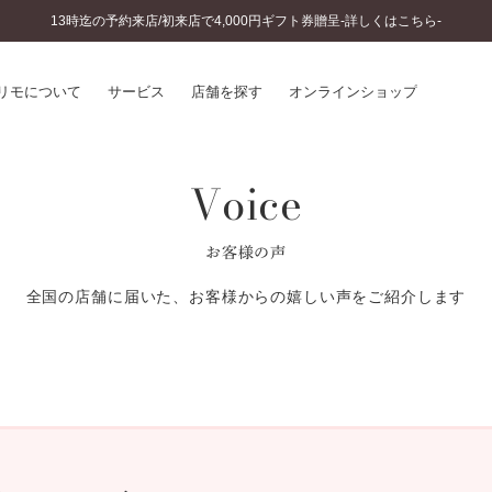
13時迄の予約来店/初来店で4,000円ギフト券贈呈-詳しくはこちら-
リモについて
サービス
店舗を探す
オンラインショップ
Voice
プリモについて
婚約指輪とは
結婚指輪とは
®
ソナルハンド診断
セットリングとは
お客様の声
インへのこだわり
エタニティリングとは
へのこだわり
全国の店舗に届いた、お客様からの嬉しい声をご紹介します
涯のメンテナンス
ニュース一覧
に店舗がある
お客様の声
SWEET STORIES
ビス
ショップブログ
ターサービス
コラム
入方法・仕上げ日数
よくあるご質問