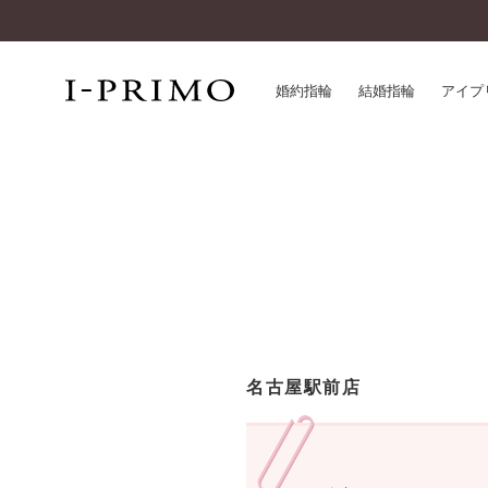
婚約指輪
結婚指輪
アイプ
婚約指輪一覧
アイ
結婚指輪一覧
パー
セットリング一覧
デザ
エタニティリング一覧
品質
アニバーサリージュエリー一覧
一生
近く
コレクション
名古屋駅前店
®
パーフェクトプロポーズリング
サー
ダイヤモンドプロポーズ
アフ
婚約ネックレス
ご購
ダイヤモンドシェイプコレクション