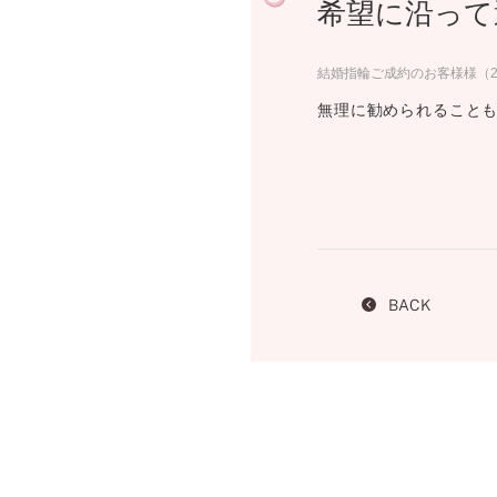
希望に沿って
プロ
ペールブラウンゴールド
ン
ブラ
結婚指輪ご成約のお客様様（20
コンセプトシリーズ
無理に勧められること
プロ
オリジンビリーフ
フラワリー
初空
ショ
エトワル
店舗
スワハ
ご来
プレミオン
BACK