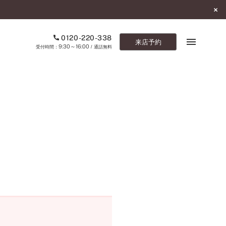
0120-220-338
来店予約
9:30～16:00
受付時間：
/ 通話無料
ブックマーク
ONLINE SHOP
ご来店予約
予約専用ダイヤル
0120-220-338
9:30～16:00
（受付時間：
・通話無料）
カタログ請求
お問い合わせ