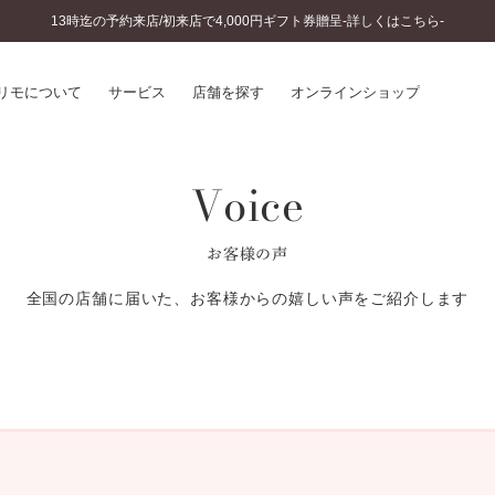
13時迄の予約来店/初来店で4,000円ギフト券贈呈-詳しくはこちら-
リモについて
サービス
店舗を探す
オンラインショップ
Voice
プリモについて
婚約指輪とは
結婚指輪とは
®
ソナルハンド診断
セットリングとは
お客様の声
インへのこだわり
エタニティリングとは
へのこだわり
全国の店舗に届いた、お客様からの嬉しい声をご紹介します
涯のメンテナンス
ニュース一覧
に店舗がある
お客様の声
SWEET STORIES
ビス
ショップブログ
ターサービス
コラム
入方法・仕上げ日数
よくあるご質問