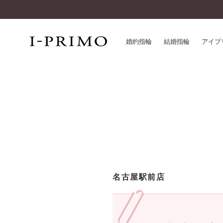
婚約指輪
結婚指輪
アイプ
婚約指輪一覧
アイ
結婚指輪一覧
パー
セットリング一覧
デザ
エタニティリング一覧
品質
アニバーサリージュエリー一覧
一生
近く
コレクション
名古屋駅前店
®
パーフェクトプロポーズリング
サー
ダイヤモンドプロポーズ
アフ
婚約ネックレス
ご購
ダイヤモンドシェイプコレクション