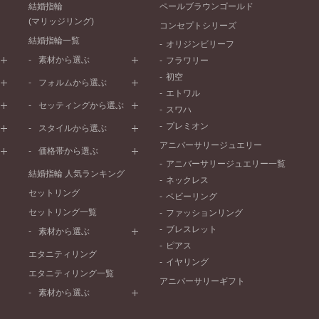
結婚指輪
ペールブラウンゴールド
(マリッジリング)
コンセプトシリーズ
結婚指輪一覧
オリジンビリーフ
素材から選ぶ
フラワリー
初空
プラチナ
フォルムから選ぶ
エトワル
イエローゴールド
ストレートライン
セッティングから選ぶ
スワハ
ピンクゴールド
ウェーブライン
プレーン
プレミオン
ド
ペールブラウンゴールド
スタイルから選ぶ
V字ライン
ワンメレ
コンビネーション
アニバーサリージュエリー
シンプル
価格帯から選ぶ
セベラルメレ
フェミニン
アニバーサリージュエリー一覧
50万円～
ラインメレ
結婚指輪 人気ランキング
モード
ネックレス
40万円～50万円
セットリング
エレガント
ベビーリング
30万円～40万円
セットリング一覧
ゴージャス
ファッションリング
20万円～30万円
ブレスレット
素材から選ぶ
10万円～20万円
ピアス
プラチナ
エタニティリング
イヤリング
イエローゴールド
エタニティリング一覧
アニバーサリーギフト
ピンクゴールド
素材から選ぶ
ペールブラウンゴールド
プラチナ
コンビネーション