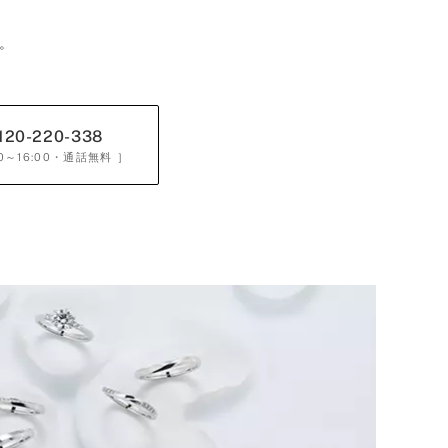
。
120-220-338
0～16:00
・通話無料 ］