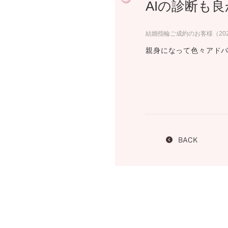
AIの診断も
プロ
ペールブラウンゴールド
ン
ブラ
結婚指輪ご成約のお客様（20
コンセプトシリーズ
親身になって色々アドバ
プロ
オリジンビリーフ
フラワリー
初空
ショ
エトワル
店舗
スワハ
ご来
プレミオン
BACK