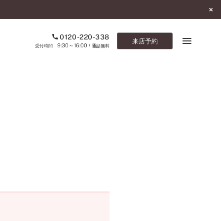
0120-220-338
来店予約
9:30～16:00
受付時間：
/ 通話無料
ブックマーク
ONLINE SHOP
ご来店予約
予約専用ダイヤル
0120-220-338
9:30～16:00
（受付時間：
・通話無料）
カタログ請求
お問い合わせ