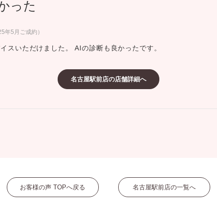
良かった
ミスダイヤモンド&バースストー
イダルアイテム
25年5月ご成約）
イスいただけました。 AIの診断も良かったです。
ポーズサポート
名古屋駅前店の店舗詳細へ
ップ
一覧
店予約について
お客様の声 TOPへ戻る
名古屋駅前店の一覧へ