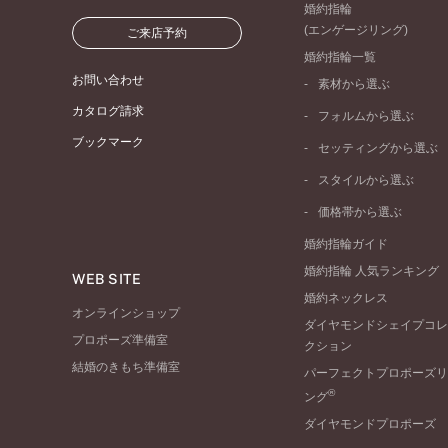
婚約指輪
(エンゲージリング)
ご来店予約
婚約指輪一覧
お問い合わせ
素材から選ぶ
プラチナ
カタログ請求
フォルムから選ぶ
イエローゴールド
ブックマーク
ストレートライン
セッティングから選ぶ
ピンクゴールド
ウェーブライン
ソリテール
ペールブラウンゴール
スタイルから選ぶ
V字ライン
ワンサイドメレ
コンビネーション
シンプル
価格帯から選ぶ
ダブルサイドメレ
フェミニン
50万円台～
ラインメレ
婚約指輪ガイド
モード
40万円台～
婚約指輪 人気ランキング
エレガント
WEB SITE
30万円台～
婚約ネックレス
ゴージャス
20万円台～
オンラインショップ
ダイヤモンドシェイプコレ
10万円台～
プロポーズ準備室
クション
結婚のきもち準備室
パーフェクトプロポーズリ
®
ング
ダイヤモンドプロポーズ